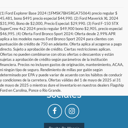
(1) Ford Explorer Base 2024 (1FMSK7BH5RGA75064) precio regular $
45,481, bono $491 precio especial $44,990. (2) Ford Maverick XL 2024
$31,990, Bono de $2,000, Precio Especial: $29,990. (3) Ford F-150 STX
SuperCrew 4x2 2024 precio regular $49,900 bono $2,905, precio especial
$46,995. (4) Oferta Ford Bronco Sport 2024: Oferta desde 2.99% APR
aplica a los modelos nuevos Ford Bronco Sport 2024 para clientes con
puntuación de crédito de 750 en adelante. Oferta aplica al acogerse a pago
directo. Sujeto a aprobación de crédito. Ciertas restricciones aplican.
Ofertas no pueden combinarse con otras ofertas o descuentos y están
sujetas a aprobación de crédito según parámetros de la institución
financiera. Precios no incluyen gastos de originación, mantenimiento, ACAA,
ni ningún tipo de seguro. Rendimiento de millas por galón según
determinado por EPA y puede variar de acuerdo con los hábitos de conducir
y condiciones de la carretera. Ofertas válidas del 1 de mayo de 2025 al 31
Síguenos en las redes
de mayo de 2025 o mientras dure el inventario en nuestros dealers Flagship
Ford en Carolina, Ponce o Río Grande.
sociales