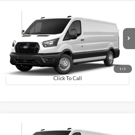
Comparar vehículo
$59,094
2026
Ford Transit Cargo Van
PRECIO
Flagship Ford Carolina
VIN:
1FTBR1Y80TKA49822
Valores:
TKA49822
Modelo:
R1Y
Ext.
Disponible
Obtener Oferta
Prueba de Manejo
1
/
5
Click To Call
Comparar vehículo
$59,094
2026
Ford Transit Cargo Van
PRECIO
Flagship Ford Carolina