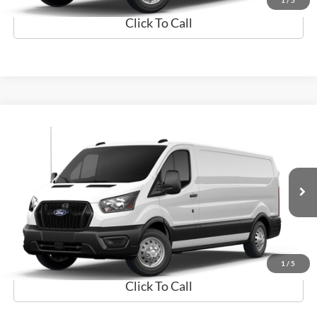
1
/
5
Click To Call
Comparar vehículo
$59,094
2026
Ford Transit Cargo Van
PRECIO
Flagship Ford Carolina
VIN:
1FTBR1Y84TKA48947
Valores:
TKA48947
Modelo:
R1Y
Ext.
Disponible
Obtener Oferta
Prueba de Manejo
1
/
5
Click To Call