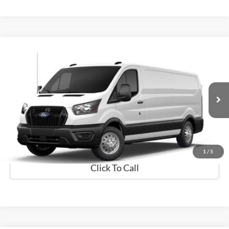
Comparar vehículo
$59,094
2026
Ford Transit Cargo Van
PRECIO
Flagship Ford Carolina
VIN:
1FTBR1Y85TKA47550
Valores:
TKA47550
Modelo:
R1Y
Ext.
Disponible
Obtener Oferta
Prueba de Manejo
1
/
5
Click To Call