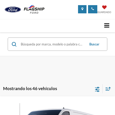
GUARDADO
Buscar
Mostrando los 46 vehículos
Comparar vehículo
$64,085
2025
Ford Transit Cargo Van
PRECIO
Flagship Ford of Rio Grande