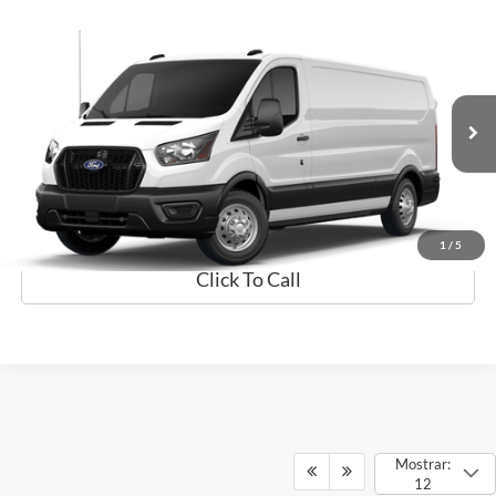
Comparar vehículo
$59,094
2026
Ford Transit Cargo Van
PRECIO
Flagship Ford Carolina
VIN:
1FTBR1Y85TKA48455
Valores:
TKA48455
Modelo:
R1Y
Ext.
Disponible
Obtener Oferta
Prueba de Manejo
1
/
5
Click To Call
Mostrar:
12