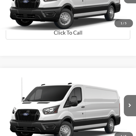
Prueba de Manejo
1
/
5
Click To Call
Comparar vehículo
$58,411
2026
Ford Transit Cargo Van
PRECIO
Flagship Ford Carolina
VIN:
1FTBR1Y84TKA34403
Valores:
TKA34403
Modelo:
R1Y
Ext.
Disponible
Obtener Oferta
Prueba de Manejo