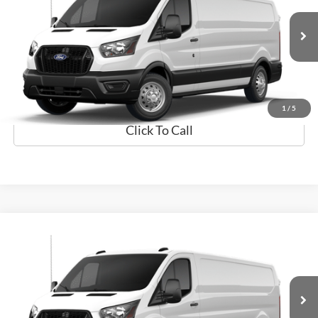
VIN:
1FTBR1Y82TKA48364
Valores:
TKA48364
Modelo:
R1Y
Ext.
Disponible
Obtener Oferta
Prueba de Manejo
1
/
5
Click To Call
Comparar vehículo
$59,094
2026
Ford Transit Cargo Van
PRECIO
Flagship Ford Carolina
VIN:
1FTBR1Y83TKA48888
Valores:
TKA48888
Modelo:
R1Y
Ext.
Disponible
Obtener Oferta