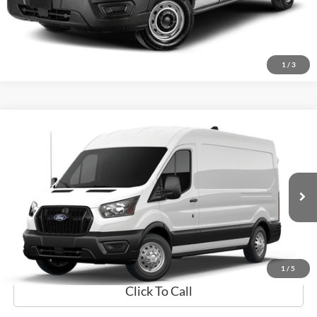
Click To Call
1
/
3
Comparar vehículo
$59,846
2026
Ford Transit Cargo Van
PRECIO
Flagship Ford Carolina
VIN:
1FTBR1C81TKA33975
Valores:
TKA33975
Modelo:
R1C
Ext.
Disponible
Obtener Oferta
Prueba de Manejo
1
/
5
Click To Call