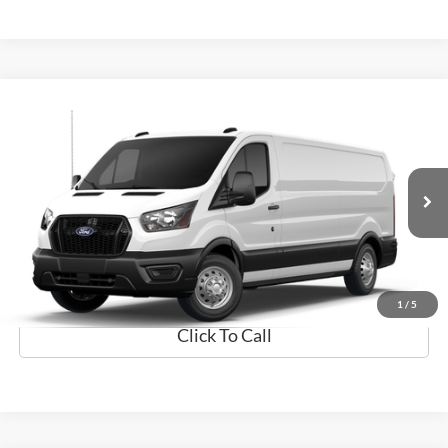
Comparar vehículo
$59,094
2026
Ford Transit Cargo Van
PRECIO
Flagship Ford Carolina
VIN:
1FTBR1Y80TKA48833
Valores:
TKA48833
Modelo:
R1Y
Ext.
Disponible
Obtener Oferta
Prueba de Manejo
1
/
5
Click To Call