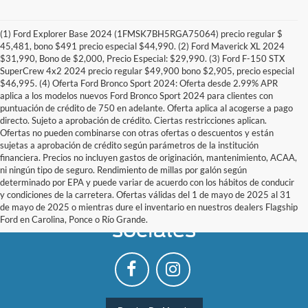
(1) Ford Explorer Base 2024 (1FMSK7BH5RGA75064) precio regular $
45,481, bono $491 precio especial $44,990. (2) Ford Maverick XL 2024
$31,990, Bono de $2,000, Precio Especial: $29,990. (3) Ford F-150 STX
SuperCrew 4x2 2024 precio regular $49,900 bono $2,905, precio especial
$46,995. (4) Oferta Ford Bronco Sport 2024: Oferta desde 2.99% APR
aplica a los modelos nuevos Ford Bronco Sport 2024 para clientes con
puntuación de crédito de 750 en adelante. Oferta aplica al acogerse a pago
directo. Sujeto a aprobación de crédito. Ciertas restricciones aplican.
Ofertas no pueden combinarse con otras ofertas o descuentos y están
sujetas a aprobación de crédito según parámetros de la institución
financiera. Precios no incluyen gastos de originación, mantenimiento, ACAA,
ni ningún tipo de seguro. Rendimiento de millas por galón según
determinado por EPA y puede variar de acuerdo con los hábitos de conducir
y condiciones de la carretera. Ofertas válidas del 1 de mayo de 2025 al 31
Síguenos en las redes
de mayo de 2025 o mientras dure el inventario en nuestros dealers Flagship
Ford en Carolina, Ponce o Río Grande.
sociales