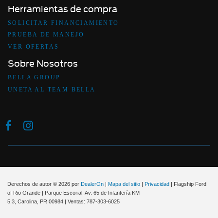
Herramientas de compra
SOLICITAR FINANCIAMIENTO
PRUEBA DE MANEJO
VER OFERTAS
Sobre Nosotros
BELLA GROUP
UNETA AL TEAM BELLA
Derechos de autor © 2026
por
DealerOn
|
Mapa del sitio
|
Privacidad
| Flagship Ford
of Rio Grande
|
Parque Escorial, Av. 65 de Infantería KM
5.3,
Carolina,
PR
00984
| Ventas:
787-303-6025