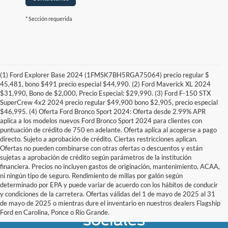
* Sección requerida
(1) Ford Explorer Base 2024 (1FMSK7BH5RGA75064) precio regular $
45,481, bono $491 precio especial $44,990. (2) Ford Maverick XL 2024
$31,990, Bono de $2,000, Precio Especial: $29,990. (3) Ford F-150 STX
SuperCrew 4x2 2024 precio regular $49,900 bono $2,905, precio especial
$46,995. (4) Oferta Ford Bronco Sport 2024: Oferta desde 2.99% APR
aplica a los modelos nuevos Ford Bronco Sport 2024 para clientes con
puntuación de crédito de 750 en adelante. Oferta aplica al acogerse a pago
directo. Sujeto a aprobación de crédito. Ciertas restricciones aplican.
Ofertas no pueden combinarse con otras ofertas o descuentos y están
sujetas a aprobación de crédito según parámetros de la institución
financiera. Precios no incluyen gastos de originación, mantenimiento, ACAA,
ni ningún tipo de seguro. Rendimiento de millas por galón según
determinado por EPA y puede variar de acuerdo con los hábitos de conducir
y condiciones de la carretera. Ofertas válidas del 1 de mayo de 2025 al 31
Síguenos en las redes
de mayo de 2025 o mientras dure el inventario en nuestros dealers Flagship
Ford en Carolina, Ponce o Río Grande.
sociales