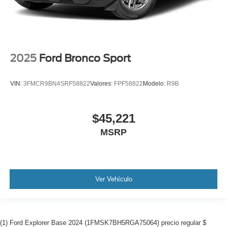
2025
Ford Bronco Sport
VIN:
3FMCR9BN4SRF58822
Valores:
FPF58822
Modelo:
R9B
$45,221
MSRP
Ver Vehículo
(1) Ford Explorer Base 2024 (1FMSK7BH5RGA75064) precio regular $