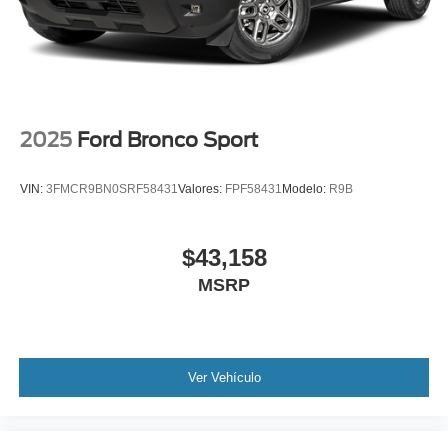
2025
Ford Bronco Sport
VIN:
3FMCR9BN0SRF58431
Valores:
FPF58431
Modelo:
R9B
$43,158
MSRP
Ver Vehículo