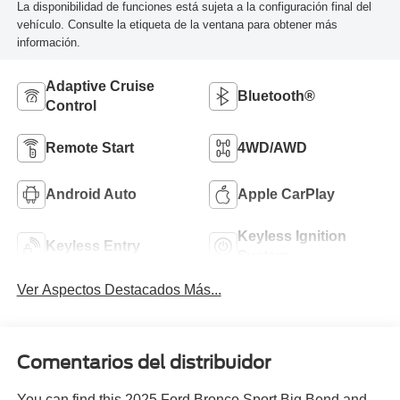
La disponibilidad de funciones está sujeta a la configuración final del
vehículo. Consulte la etiqueta de la ventana para obtener más
información.
Adaptive Cruise
Bluetooth®
Control
Remote Start
4WD/AWD
Android Auto
Apple CarPlay
Keyless Ignition
Keyless Entry
System
Ver Aspectos Destacados Más...
Comentarios del distribuidor
You can find this 2025 Ford Bronco Sport Big Bend and