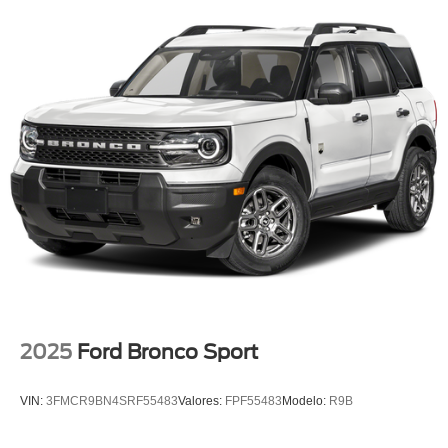
2025
Ford Bronco Sport
VIN:
3FMCR9BN4SRF55483
Valores:
FPF55483
Modelo:
R9B