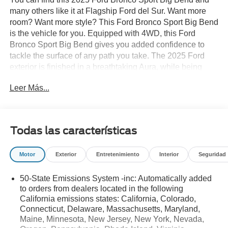
many others like it at Flagship Ford del Sur. Want more
room? Want more style? This Ford Bronco Sport Big Bend
is the vehicle for you. Equipped with 4WD, this Ford
Bronco Sport Big Bend gives you added confidence to
tackle the surface of any path you take. The 2025 Ford
exterior is finished in a breathtaking Aura, while being
complemented by such a gorgeous SMOKED TRUFFLE
Leer Más...
interior. This color combination is stunning and absolutely
beautiful! Just what you've been looking for. With quality
in mind, this vehicle is the perfect addition to take home.
Todas las características
Motor
Exterior
Entretenimiento
Interior
Seguridad
50-State Emissions System -inc: Automatically added
to orders from dealers located in the following
California emissions states: California, Colorado,
Connecticut, Delaware, Massachusetts, Maryland,
Maine, Minnesota, New Jersey, New York, Nevada,