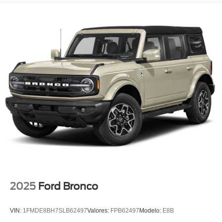
16 Gal. Fuel Tank
Quasi-Dual Stainless Steel Exhaust
Permanent Locking Hubs
Strut Front Suspension w/Coil Springs
Short And Long Arm Rear Suspension w/Coil Springs
4-Wheel Disc Brakes w/4-Wheel ABS, Front Vented
Discs, Brake Assist, Hill Hold Control and Electric
Parking Brake
2025
Ford Bronco
VIN:
1FMDE8BH7SLB62497
Valores:
FPB62497
Modelo:
E8B