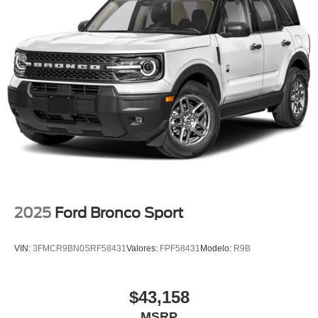
2025
Ford Bronco Sport
VIN:
3FMCR9BN0SRF58431
Valores:
FPF58431
Modelo:
R9B
$43,158
MSRP