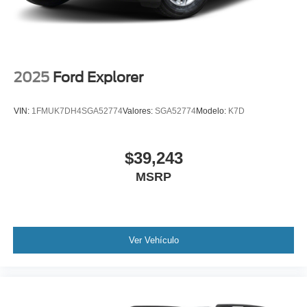
2025
Ford Explorer
VIN:
1FMUK7DH4SGA52774
Valores:
SGA52774
Modelo:
K7D
$39,243
MSRP
Ver Vehículo