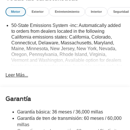
Motor
Exterior
Entretenimiento
Interior
Seguridad
50-State Emissions System -inc: Automatically added
to orders from dealers located in the following
California emissions states: California, Colorado,
Connecticut, Delaware, Massachusetts, Maryland,
Maine, Minnesota, New Jersey, New York, Nevada,
Oregon, Pennsylvania, Rhode Island, Virginia,
Vermont and Washington, Available option for dealers
located in cross border states Available option only for
retail/fleet/company car order types for dealers located
Leer Más...
in the following federal/non-California emissions
states: Alabama, Alaska, Arkansas, Florida, Georgia,
Hawaii, Illinois, Indiana, Louisiana, Michigan,
Mississippi, Missouri, Nebraska, South Carolina and
Garantía
Texas.
Electronic Transfer Case
Garantía básica: 36 meses / 36,000 millas
Part And Full-Time Four-Wheel Drive
Garantía de tren de transmisión: 60 meses / 60,000
millas
3.80 Axle Ratio