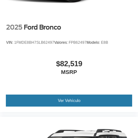
2025
Ford Bronco
VIN:
1FMDE8BH7SLB62497
Valores:
FPB62497
Modelo:
E8B
$82,519
MSRP
Ver Vehículo