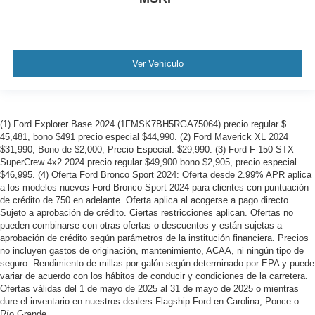
Ver Vehículo
(1) Ford Explorer Base 2024 (1FMSK7BH5RGA75064) precio regular $
45,481, bono $491 precio especial $44,990. (2) Ford Maverick XL 2024
$31,990, Bono de $2,000, Precio Especial: $29,990. (3) Ford F-150 STX
SuperCrew 4x2 2024 precio regular $49,900 bono $2,905, precio especial
$46,995. (4) Oferta Ford Bronco Sport 2024: Oferta desde 2.99% APR aplica
a los modelos nuevos Ford Bronco Sport 2024 para clientes con puntuación
de crédito de 750 en adelante. Oferta aplica al acogerse a pago directo.
Sujeto a aprobación de crédito. Ciertas restricciones aplican. Ofertas no
pueden combinarse con otras ofertas o descuentos y están sujetas a
aprobación de crédito según parámetros de la institución financiera. Precios
no incluyen gastos de originación, mantenimiento, ACAA, ni ningún tipo de
seguro. Rendimiento de millas por galón según determinado por EPA y puede
variar de acuerdo con los hábitos de conducir y condiciones de la carretera.
Ofertas válidas del 1 de mayo de 2025 al 31 de mayo de 2025 o mientras
dure el inventario en nuestros dealers Flagship Ford en Carolina, Ponce o
Río Grande.