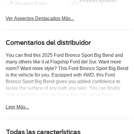
Keyless Ignition
Keyless Entry
System
Ver Aspectos Destacados Más...
Comentarios del distribuidor
You can find this 2025 Ford Bronco Sport Big Bend and
many others like it at Flagship Ford del Sur. Want more
room? Want more style? This Ford Bronco Sport Big Bend
is the vehicle for you. Equipped with 4WD, this Ford
Bronco Sport Big Bend gives you added confidence to
tackle the surface of any path you take. You can finally
stop searching... You've found the one you've been
looking for. This is about the time when you're saying it is
Leer Más...
too good to be true, and let us be the one's to tell you, it is
absolutely true.
Todas las características