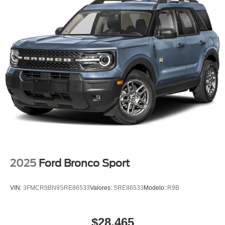
2025
Ford Bronco Sport
VIN:
3FMCR9BN9SRE86533
Valores:
SRE86533
Modelo:
R9B
$28,465