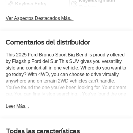
Keyless Ignition
Keyless Entry
System
Ver Aspectos Destacados Más...
Comentarios del distribuidor
This 2025 Ford Bronco Sport Big Bend is proudly offered
by Flagship Ford del Sur This SUV gives you versatility,
style and comfort all in one vehicle. Where do you want to
go today? With 4WD, you can choose to drive virtually
anywhere and on terrain 2WD vehicles can't handle.
You've found the one you've been looking for. Your dream
car. You can finally stop searching... You've found the one
you've been looking for.
Leer Más...
Todas las características