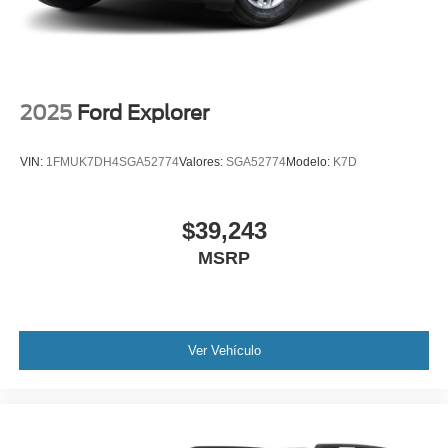
2025
Ford Explorer
VIN:
1FMUK7DH4SGA52774
Valores:
SGA52774
Modelo:
K7D
$39,243
MSRP
Ver Vehículo