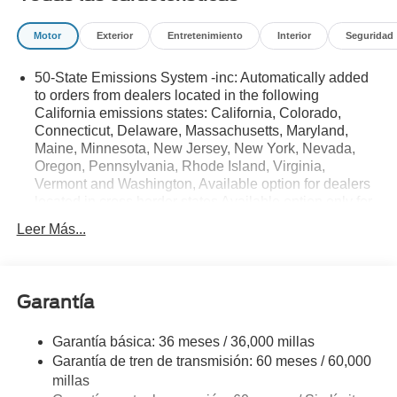
Motor
Exterior
Entretenimiento
Interior
Seguridad
50-State Emissions System -inc: Automatically added
to orders from dealers located in the following
California emissions states: California, Colorado,
Connecticut, Delaware, Massachusetts, Maryland,
Maine, Minnesota, New Jersey, New York, Nevada,
Oregon, Pennsylvania, Rhode Island, Virginia,
Vermont and Washington, Available option for dealers
located in cross border states Available option only for
retail/fleet/company car order types for dealers located
Leer Más...
in the following federal/non-California emissions
states: Alabama, Alaska, Arkansas, Florida, Georgia,
Hawaii, Illinois, Indiana, Louisiana, Michigan,
Mississippi, Missouri, Nebraska, South Carolina and
Garantía
Texas.
Electronic Transfer Case
Garantía básica: 36 meses / 36,000 millas
Part And Full-Time Four-Wheel Drive
Garantía de tren de transmisión: 60 meses / 60,000
millas
3.80 Axle Ratio