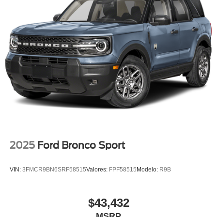
2025
Ford Bronco Sport
VIN:
3FMCR9BN6SRF58515
Valores:
FPF58515
Modelo:
R9B
$43,432
MSRP