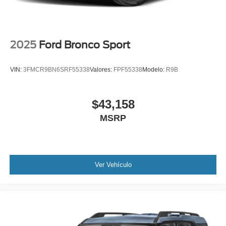
2025
Ford Bronco Sport
VIN:
3FMCR9BN6SRF55338
Valores:
FPF55338
Modelo:
R9B
$43,158
MSRP
Ver Vehículo