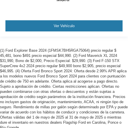
Ver Vehículo
(1) Ford Explorer Base 2024 (1FMSK7BH5RGA75064) precio regular $
45,481, bono $491 precio especial $44,990. (2) Ford Maverick XL 2024
$31,990, Bono de $2,000, Precio Especial: $29,990. (3) Ford F-150 STX
SuperCrew 4x2 2024 precio regular $49,900 bono $2,905, precio especial
$46,995. (4) Oferta Ford Bronco Sport 2024: Oferta desde 2.99% APR aplica
a los modelos nuevos Ford Bronco Sport 2024 para clientes con puntuación
de crédito de 750 en adelante. Oferta aplica al acogerse a pago directo.
Sujeto a aprobación de crédito. Ciertas restricciones aplican. Ofertas no
pueden combinarse con otras ofertas o descuentos y están sujetas a
aprobación de crédito según parámetros de la institución financiera. Precios
no incluyen gastos de originación, mantenimiento, ACAA, ni ningún tipo de
seguro. Rendimiento de millas por galón según determinado por EPA y puede
variar de acuerdo con los hábitos de conducir y condiciones de la carretera.
Ofertas válidas del 1 de mayo de 2025 al 31 de mayo de 2025 o mientras
dure el inventario en nuestros dealers Flagship Ford en Carolina, Ponce o
Río Grande.