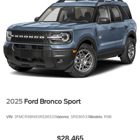
2025
Ford Bronco Sport
VIN:
3FMCR9BN9SRE86533
Valores:
SRE86533
Modelo:
R9B
$28,465