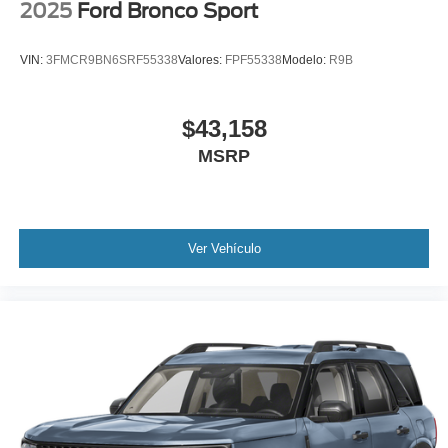
2025
Ford Bronco Sport
VIN:
3FMCR9BN6SRF55338
Valores:
FPF55338
Modelo:
R9B
$43,158
MSRP
Ver Vehículo