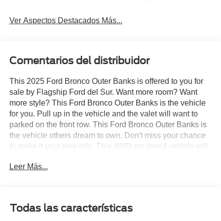
Beams
Ver Aspectos Destacados Más...
Comentarios del distribuidor
This 2025 Ford Bronco Outer Banks is offered to you for
sale by Flagship Ford del Sur. Want more room? Want
more style? This Ford Bronco Outer Banks is the vehicle
for you. Pull up in the vehicle and the valet will want to
parked on the front row. This Ford Bronco Outer Banks is
the vehicle others dream to own. Don't miss your chance
to make it your new ride. This 4WD-equipped vehicle will
handle beautifully on any terrain and in any weather
Leer Más...
condition your may find yourself in. The benefits of driving
a 4 wheel drive vehicle, such as this Ford Bronco Outer
Banks, include superior traction and stability. Intricately
stitched leather and ergonomic design seats are among
Todas las características
the details in which test drivers say that Ford Bronco