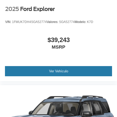
2025
Ford Explorer
VIN:
1FMUK7DH4SGA52774
Valores:
SGA52774
Modelo:
K7D
$39,243
MSRP
Ver Vehículo