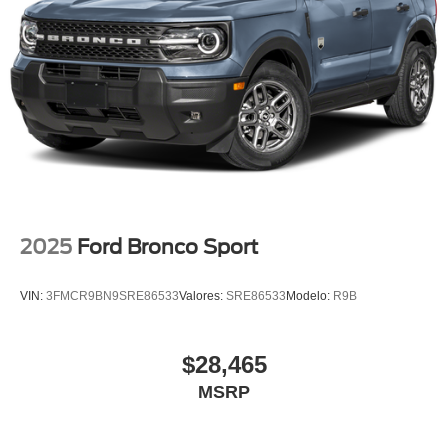
2025
Ford Bronco Sport
VIN:
3FMCR9BN9SRE86533
Valores:
SRE86533
Modelo:
R9B
$28,465
MSRP