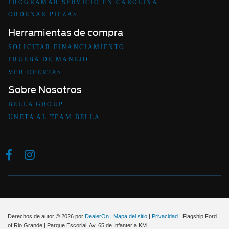
PROGRAMAR SERVICIO EN CAROLINA
ORDENAR PIEZAS
Herramientas de compra
SOLICITAR FINANCIAMIENTO
PRUEBA DE MANEJO
VER OFERTAS
Sobre Nosotros
BELLA GROUP
UNETA AL TEAM BELLA
Derechos de autor © 2026
por
DealerOn
|
Mapa del sitio
|
Privacidad
| Flagship Ford
of Rio Grande
|
Parque Escorial, Av. 65 de Infantería KM