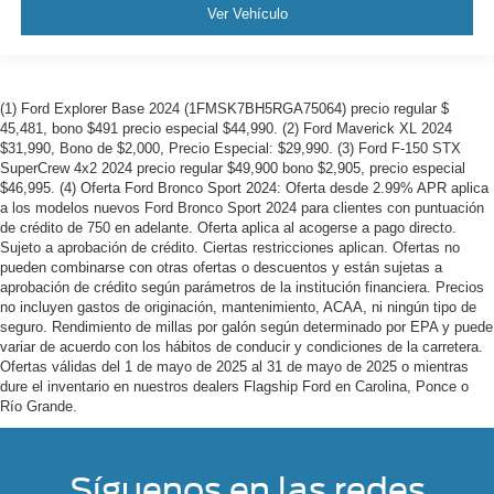
Ver Vehículo
(1) Ford Explorer Base 2024 (1FMSK7BH5RGA75064) precio regular $
45,481, bono $491 precio especial $44,990. (2) Ford Maverick XL 2024
$31,990, Bono de $2,000, Precio Especial: $29,990. (3) Ford F-150 STX
SuperCrew 4x2 2024 precio regular $49,900 bono $2,905, precio especial
$46,995. (4) Oferta Ford Bronco Sport 2024: Oferta desde 2.99% APR aplica
a los modelos nuevos Ford Bronco Sport 2024 para clientes con puntuación
de crédito de 750 en adelante. Oferta aplica al acogerse a pago directo.
Sujeto a aprobación de crédito. Ciertas restricciones aplican. Ofertas no
pueden combinarse con otras ofertas o descuentos y están sujetas a
aprobación de crédito según parámetros de la institución financiera. Precios
no incluyen gastos de originación, mantenimiento, ACAA, ni ningún tipo de
seguro. Rendimiento de millas por galón según determinado por EPA y puede
variar de acuerdo con los hábitos de conducir y condiciones de la carretera.
Ofertas válidas del 1 de mayo de 2025 al 31 de mayo de 2025 o mientras
dure el inventario en nuestros dealers Flagship Ford en Carolina, Ponce o
Río Grande.
Síguenos en las redes