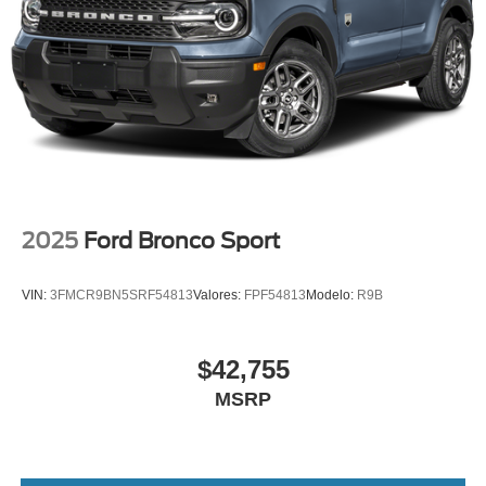
2025
Ford Bronco Sport
VIN:
3FMCR9BN5SRF54813
Valores:
FPF54813
Modelo:
R9B
$42,755
MSRP