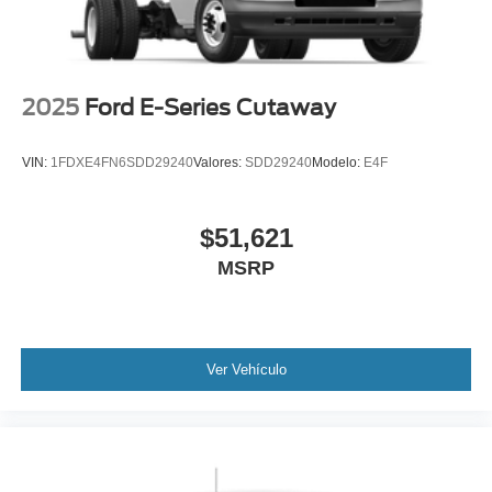
2025
Ford E-Series Cutaway
VIN:
1FDXE4FN6SDD29240
Valores:
SDD29240
Modelo:
E4F
$51,621
MSRP
Ver Vehículo