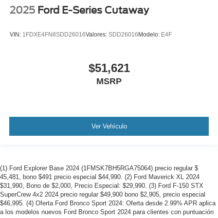
2025
Ford E-Series Cutaway
VIN:
1FDXE4FN8SDD26016
Valores:
SDD26016
Modelo:
E4F
$51,621
MSRP
Ver Vehículo
(1) Ford Explorer Base 2024 (1FMSK7BH5RGA75064) precio regular $
45,481, bono $491 precio especial $44,990. (2) Ford Maverick XL 2024
$31,990, Bono de $2,000, Precio Especial: $29,990. (3) Ford F-150 STX
SuperCrew 4x2 2024 precio regular $49,900 bono $2,905, precio especial
$46,995. (4) Oferta Ford Bronco Sport 2024: Oferta desde 2.99% APR aplica
a los modelos nuevos Ford Bronco Sport 2024 para clientes con puntuación