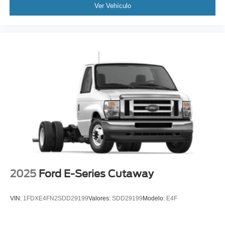
Ver Vehículo
2025
Ford E-Series Cutaway
VIN:
1FDXE4FN2SDD29199
Valores:
SDD29199
Modelo:
E4F