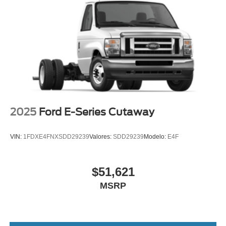
2025
Ford E-Series Cutaway
VIN:
1FDXE4FNXSDD29239
Valores:
SDD29239
Modelo:
E4F
$51,621
MSRP