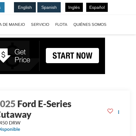
s
English
Spanish
Inglés
Español
A DE MANEJO
SERVICIO
FLOTA
QUIÉNES SOMOS
2025
Ford E-Series
Cutaway
-450 DRW
isponible