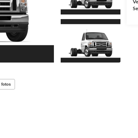
Ve
Se
 fotos