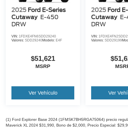
2025
Ford E-Series
2025
Ford E-
Cutaway
E-450
Cutaway
E-
DRW
DRW
VIN:
1FDXE4FN6SDD29240
VIN:
1FDXE4FN2SDD2
Valores:
SDD29240
Modelo:
E4F
Valores:
SDD29199
Mod
$51,621
$51,6
MSRP
MSR
Ver Vehículo
Ver Vehí
(1) Ford Explorer Base 2024 (1FMSK7BH5RGA75064) precio regular
Maverick XL 2024 $31,990, Bono de $2,000, Precio Especial: $29,