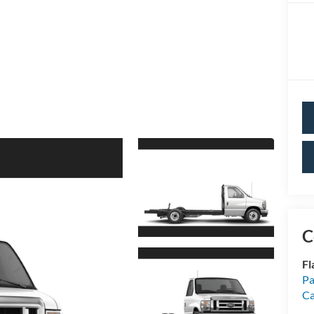
C
Fl
Pa
Ca