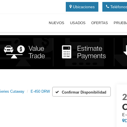
Ubicaciones
Teléfono
NUEVOS
USADOS
OFERTAS
PRUEB
Series Cutaway
E-450 DRW
Confirmar Disponibilidad
E
D