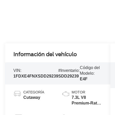
Información del vehículo
Código del
VIN:
#Inventario:
Modelo:
1FDXE4FNXSDD29239
SDD29239
E4F
CATEGORÍA
MOTOR
Cutaway
7.3L V8
Premium-Rated
Engine