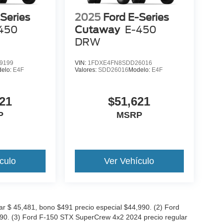
Series
2025
Ford E-Series
450
Cutaway
E-450
DRW
9199
VIN:
1FDXE4FN8SDD26016
elo:
E4F
Valores:
SDD26016
Modelo:
E4F
21
$51,621
P
MSRP
culo
Ver Vehículo
 $ 45,481, bono $491 precio especial $44,990. (2) Ford
990. (3) Ford F-150 STX SuperCrew 4x2 2024 precio regular