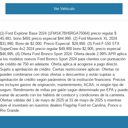
Ver Vehículo
(1) Ford Explorer Base 2024 (1FMSK7BH5RGA75064) precio regular $
45,481, bono $491 precio especial $44,990. (2) Ford Maverick XL 2024
$31,990, Bono de $2,000, Precio Especial: $29,990. (3) Ford F-150 STX
SuperCrew 4x2 2024 precio regular $49,900 bono $2,905, precio especial
$46,995. (4) Oferta Ford Bronco Sport 2024: Oferta desde 2.99% APR aplica
a los modelos nuevos Ford Bronco Sport 2024 para clientes con puntuación
de crédito de 750 en adelante. Oferta aplica al acogerse a pago directo.
Sujeto a aprobación de crédito. Ciertas restricciones aplican. Ofertas no
pueden combinarse con otras ofertas o descuentos y están sujetas a
aprobación de crédito según parámetros de la institución financiera. Precios
no incluyen gastos de originación, mantenimiento, ACAA, ni ningún tipo de
seguro. Rendimiento de millas por galón según determinado por EPA y puede
variar de acuerdo con los hábitos de conducir y condiciones de la carretera.
Ofertas válidas del 1 de mayo de 2025 al 31 de mayo de 2025 o mientras
dure el inventario en nuestros dealers Flagship Ford en Carolina, Ponce o
Río Grande.