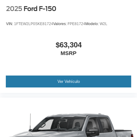
2025
Ford F-150
VIN:
1FTEW2LP0SKE81724
Valores:
FPE81724
Modelo:
W2L
$63,304
MSRP
Ver Vehículo