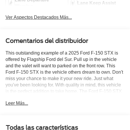
Lane Keep Assist
Warning
Ver Aspectos Destacados Más...
Comentarios del distribuidor
This outstanding example of a 2025 Ford F-150 STX is
offered by Flagship Ford del Sur. Pull up in the vehicle
and the valet will want to parked on the front row. This
Ford F-150 STX is the vehicle others dream to own. Don't
miss your chance to make it your new ride. Just what
you've been looking for. With quality in mind, this vehicle
is the perfect addition to take home. The Ford F-150 STX
will provide you with everything you have always wanted
Leer Más...
in a car -- Quality, Reliability, and Character. This is about
the time when you're saying it is too good to be true, and
let us be the one's to tell you, it is absolutely true.
Todas las características