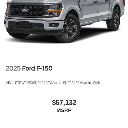
2025
Ford F-150
VIN:
1FTEW2K50SKF98428
Valores:
SKF98428
Modelo:
W2K
$57,132
MSRP