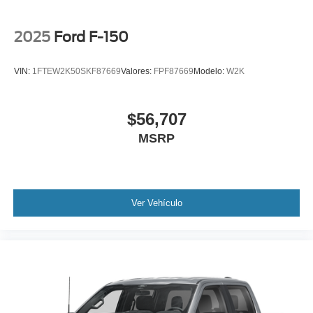
2025
Ford F-150
VIN:
1FTEW2K50SKF87669
Valores:
FPF87669
Modelo:
W2K
$56,707
MSRP
Ver Vehículo