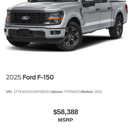
2025
Ford F-150
VIN:
1FTEW2K50SKF88031
Valores:
FPF88031
Modelo:
W2K
$58,388
MSRP