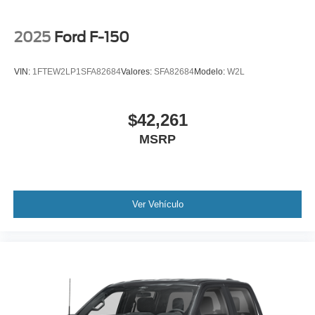
2025
Ford F-150
VIN:
1FTEW2LP1SFA82684
Valores:
SFA82684
Modelo:
W2L
$42,261
MSRP
Ver Vehículo