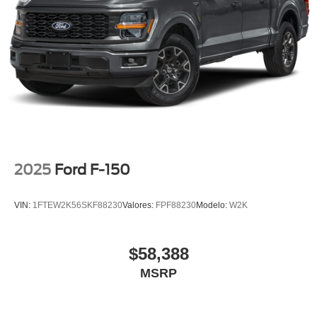
2025
Ford F-150
VIN:
1FTEW2K56SKF88230
Valores:
FPF88230
Modelo:
W2K
$58,388
MSRP