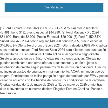
Ver Vehículo
(1) Ford Explorer Base 2024 (1FMSK7BH5RGA75064) precio regular $
45,481, bono $491 precio especial $44,990. (2) Ford Maverick XL 2024
$31,990, Bono de $2,000, Precio Especial: $29,990. (3) Ford F-150 STX
SuperCrew 4x2 2024 precio regular $49,900 bono $2,905, precio especial
$46,995. (4) Oferta Ford Bronco Sport 2024: Oferta desde 2.99% APR aplica
a los modelos nuevos Ford Bronco Sport 2024 para clientes con puntuación
de crédito de 750 en adelante. Oferta aplica al acogerse a pago directo.
Sujeto a aprobación de crédito. Ciertas restricciones aplican. Ofertas no
pueden combinarse con otras ofertas o descuentos y están sujetas a
aprobación de crédito según parámetros de la institución financiera. Precios
no incluyen gastos de originación, mantenimiento, ACAA, ni ningún tipo de
seguro. Rendimiento de millas por galón según determinado por EPA y puede
variar de acuerdo con los hábitos de conducir y condiciones de la carretera.
Ofertas válidas del 1 de mayo de 2025 al 31 de mayo de 2025 o mientras
dure el inventario en nuestros dealers Flagship Ford en Carolina, Ponce o
Río Grande.