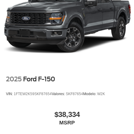
2025
Ford F-150
VIN:
1FTEW2K59SKF87654
Valores:
SKF87654
Modelo:
W2K
$38,334
MSRP