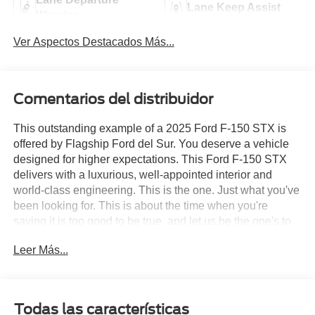
Lane Keep Assist
Warning
Ver Aspectos Destacados Más...
Comentarios del distribuidor
This outstanding example of a 2025 Ford F-150 STX is
offered by Flagship Ford del Sur. You deserve a vehicle
designed for higher expectations. This Ford F-150 STX
delivers with a luxurious, well-appointed interior and
world-class engineering. This is the one. Just what you've
been looking for. This is about the time when you're
saying it is too good to be true, and let us be the one's to
tell you, it is absolutely true. The Ford F-150 STX will
Leer Más...
provide you with everything you have always wanted in a
car -- Quality, Reliability, and Character.
Todas las características