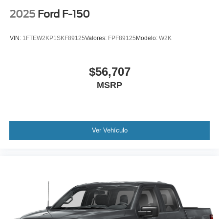
2025
Ford F-150
VIN:
1FTEW2KP1SKF89125
Valores:
FPF89125
Modelo:
W2K
$56,707
MSRP
Ver Vehículo