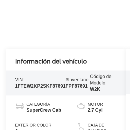
Información del vehículo
Código del
VIN:
#Inventario:
Modelo:
1FTEW2KP2SKF87691
FPF87691
W2K
CATEGORÍA
MOTOR
SuperCrew Cab
2.7 Cyl
EXTERIOR COLOR
CAJA DE