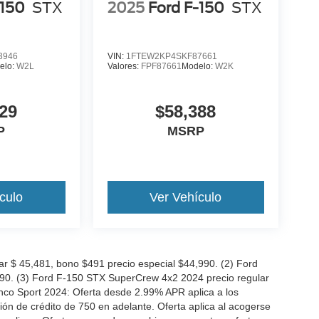
-150
STX
2025
Ford F-150
STX
3946
VIN:
1FTEW2KP4SKF87661
elo:
W2L
Valores:
FPF87661
Modelo:
W2K
29
$58,388
P
MSRP
culo
Ver Vehículo
 $ 45,481, bono $491 precio especial $44,990. (2) Ford
990. (3) Ford F-150 STX SuperCrew 4x2 2024 precio regular
nco Sport 2024: Oferta desde 2.99% APR aplica a los
n de crédito de 750 en adelante. Oferta aplica al acogerse