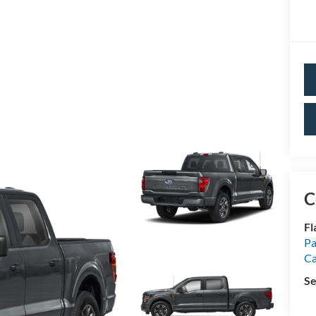
C
Fl
Pa
Ca
Se