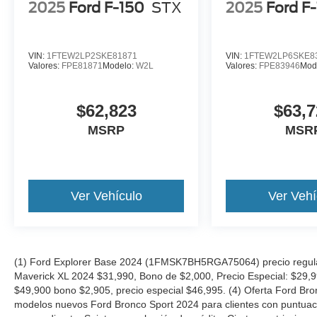
2025
Ford F-150
STX
2025
Ford F
VIN:
1FTEW2LP2SKE81871
VIN:
1FTEW2LP6SKE8
Valores:
FPE81871
Modelo:
W2L
Valores:
FPE83946
Mod
$62,823
$63,7
MSRP
MSR
Ver Vehículo
Ver Vehí
(1) Ford Explorer Base 2024 (1FMSK7BH5RGA75064) precio regular
Maverick XL 2024 $31,990, Bono de $2,000, Precio Especial: $29,
$49,900 bono $2,905, precio especial $46,995. (4) Oferta Ford Bro
modelos nuevos Ford Bronco Sport 2024 para clientes con puntuació