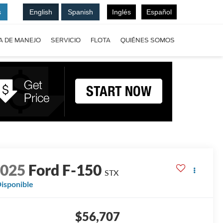
s
English
Spanish
Inglés
Español
A DE MANEJO
SERVICIO
FLOTA
QUIÉNES SOMOS
2025
Ford F-150
STX
isponible
$56,707