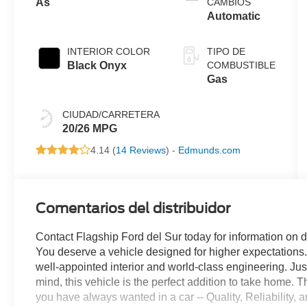
As
CAMBIOS
Automatic
INTERIOR COLOR
TIPO DE
Black Onyx
COMBUSTIBLE
Gas
CIUDAD/CARRETERA
20/26 MPG
4.14 (
14 Reviews
) -
Edmunds.com
Comentarios del distribuidor
Contact Flagship Ford del Sur today for information on 
You deserve a vehicle designed for higher expectations.
well-appointed interior and world-class engineering. Just
mind, this vehicle is the perfect addition to take home.
you have always wanted in a car -- Quality, Reliability, 