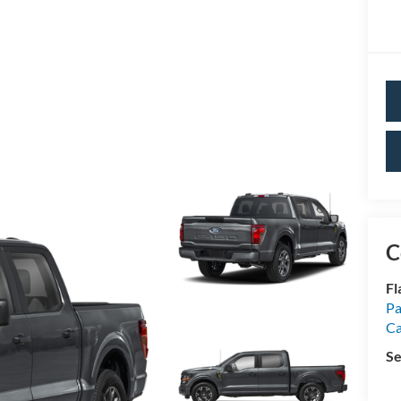
C
Fl
Pa
Ca
Se