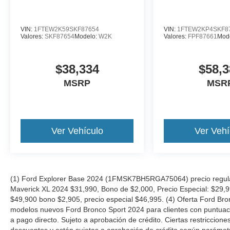
VIN:
1FTEW2K59SKF87654
VIN:
1FTEW2KP4SKF8
Valores:
SKF87654
Modelo:
W2K
Valores:
FPF87661
Mod
$38,334
$58,3
MSRP
MSR
Ver Vehículo
Ver Vehí
(1) Ford Explorer Base 2024 (1FMSK7BH5RGA75064) precio regular
Maverick XL 2024 $31,990, Bono de $2,000, Precio Especial: $29,
$49,900 bono $2,905, precio especial $46,995. (4) Oferta Ford Bro
modelos nuevos Ford Bronco Sport 2024 para clientes con puntuació
a pago directo. Sujeto a aprobación de crédito. Ciertas restriccion