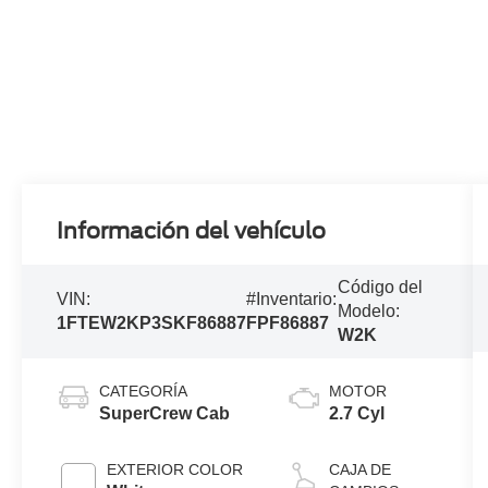
Información del vehículo
Código del
VIN:
#Inventario:
Modelo:
1FTEW2KP3SKF86887
FPF86887
W2K
CATEGORÍA
MOTOR
SuperCrew Cab
2.7 Cyl
EXTERIOR COLOR
CAJA DE