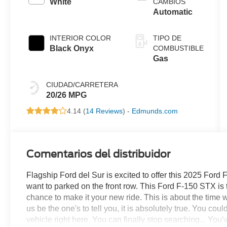
White
CAMBIOS
Automatic
INTERIOR COLOR
TIPO DE
Black Onyx
COMBUSTIBLE
Gas
CIUDAD/CARRETERA
20/26 MPG
4.14 (
14 Reviews
) -
Edmunds.com
Comentarios del distribuidor
Flagship Ford del Sur is excited to offer this 2025 Ford F
want to parked on the front row. This Ford F-150 STX is
chance to make it your new ride. This is about the time wh
us be the one's to tell you, it is absolutely true. You co
vehicle right here. You can finally stop searching... You