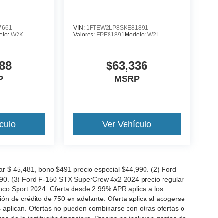
7661
VIN:
1FTEW2LP8SKE81891
elo:
W2K
Valores:
FPE81891
Modelo:
W2L
88
$63,336
P
MSRP
culo
Ver Vehículo
 $ 45,481, bono $491 precio especial $44,990. (2) Ford
990. (3) Ford F-150 STX SuperCrew 4x2 2024 precio regular
nco Sport 2024: Oferta desde 2.99% APR aplica a los
n de crédito de 750 en adelante. Oferta aplica al acogerse
es aplican. Ofertas no pueden combinarse con otras ofertas o