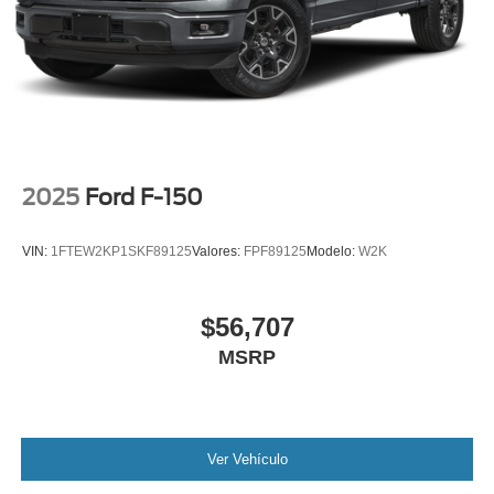
2025
Ford F-150
VIN:
1FTEW2KP1SKF89125
Valores:
FPF89125
Modelo:
W2K
$56,707
MSRP
Ver Vehículo