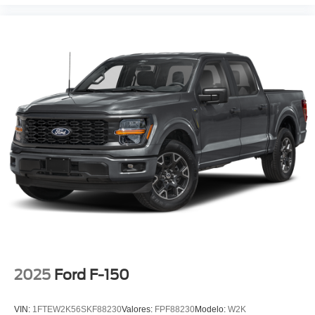
2025
Ford F-150
VIN:
1FTEW2K56SKF88230
Valores:
FPF88230
Modelo:
W2K