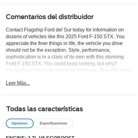
Comentarios del distribuidor
Contact Flagship Ford del Sur today for information on
dozens of vehicles like this 2025 Ford F-150 STX. You
appreciate the finer things in life, the vehicle you drive
should not be the exception. Style, performance,
sophistication is in a class of its own with this stunning
Ford F-150 STX. You could keep looking, but why?
You've found the perfect vehicle right here. Beautiful color
combination with Black exterior over BLACK ONYX
Leer Más...
interior making this the one to own! The Ford F-150 STX
will provide you with everything you have always wanted
in a car -- Quality, Reliability, and Character.
Todas las características
Opciones
Especificaciones