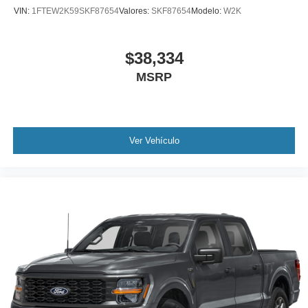
VIN:
1FTEW2K59SKF87654
Valores:
SKF87654
Modelo:
W2K
$38,334
MSRP
Ver Vehículo