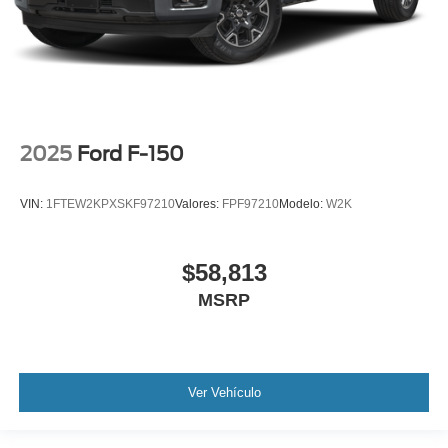
2025
Ford F-150
VIN:
1FTEW2KPXSKF97210
Valores:
FPF97210
Modelo:
W2K
$58,813
MSRP
Ver Vehículo