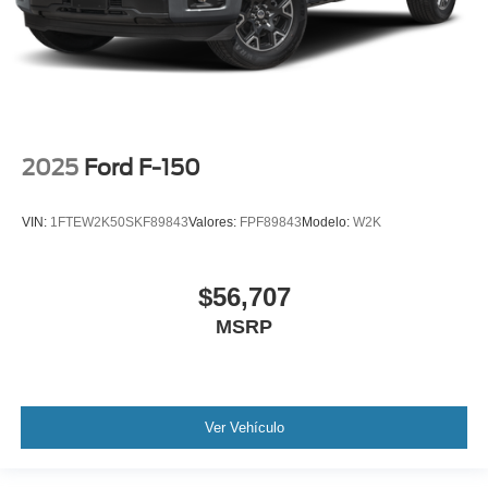
2025
Ford F-150
VIN:
1FTEW2K50SKF89843
Valores:
FPF89843
Modelo:
W2K
$56,707
MSRP
Ver Vehículo