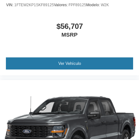
VIN:
1FTEW2KP1SKF89125
Valores:
FPF89125
Modelo:
W2K
$56,707
MSRP
Ver Vehículo