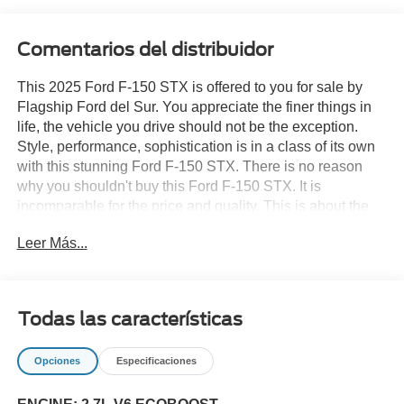
Comentarios del distribuidor
This 2025 Ford F-150 STX is offered to you for sale by
Flagship Ford del Sur. You appreciate the finer things in
life, the vehicle you drive should not be the exception.
Style, performance, sophistication is in a class of its own
with this stunning Ford F-150 STX. There is no reason
why you shouldn't buy this Ford F-150 STX. It is
incomparable for the price and quality. This is about the
time when you're saying it is too good to be true, and let
Leer Más...
us be the one's to tell you, it is absolutely true. Beautiful
color combination with White exterior over BLACK ONYX
interior making this the one to own!
Todas las características
Opciones
Especificaciones