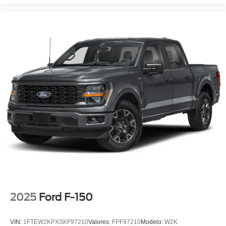
2025
Ford F-150
VIN:
1FTEW2KPXSKF97210
Valores:
FPF97210
Modelo:
W2K