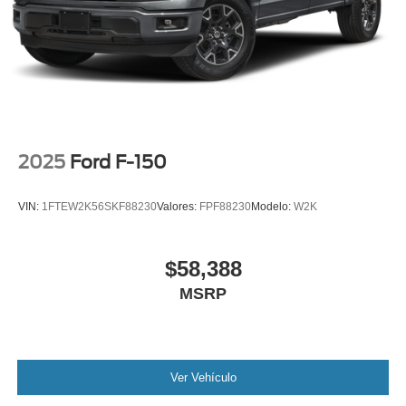
2025
Ford F-150
VIN:
1FTEW2K56SKF88230
Valores:
FPF88230
Modelo:
W2K
$58,388
MSRP
Ver Vehículo