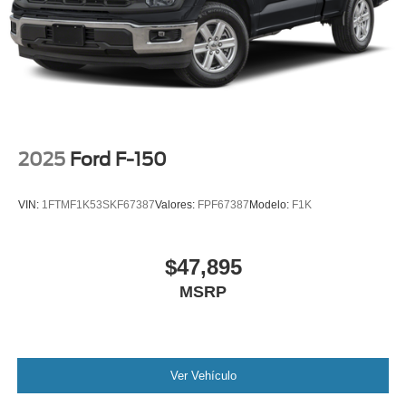
2025
Ford F-150
VIN:
1FTMF1K53SKF67387
Valores:
FPF67387
Modelo:
F1K
$47,895
MSRP
Ver Vehículo