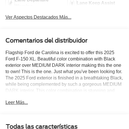
Lane Keep Assist
Warning
Ver Aspectos Destacados Más...
Comentarios del distribuidor
Flagship Ford de Carolina is excited to offer this 2025
Ford F-150 XL. Beautiful color combination with Black
exterior over MEDIUM DARK interior making this the one
to own! This is the one. Just what you've been looking for.
The 2025 Ford exterior is finished in a breathtaking Black,
while being complemented by such a gorgeous MEDIUM
DARK interior. This color combination is stunning and
absolutely beautiful! There is no reason why you shouldn't
Leer Más...
buy this Ford F-150 XL. It is incomparable for the price
and quality.
Todas las características