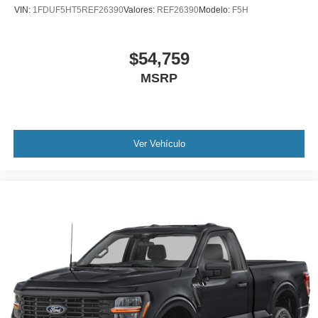
VIN:
1FDUF5HT5REF26390
Valores:
REF26390
Modelo:
F5H
$54,759
MSRP
Ver Vehículo