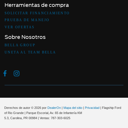
Herramientas de compra
SOLICITAR FINANCIAMIENTO
PRUEBA DE MANEJO
VER OFERTAS
Sobre Nosotros
BELLA GROUP
UNETA AL TEAM BELLA
Derechos de autor © 2026
por
DealerOn
|
Mapa del sitio
|
Privacidad
| Flagship Ford
of Rio Grande
|
Parque Escorial, Av. 65 de Infantería KM
5.3,
Carolina,
PR
00984
| Ventas:
787-303-6025