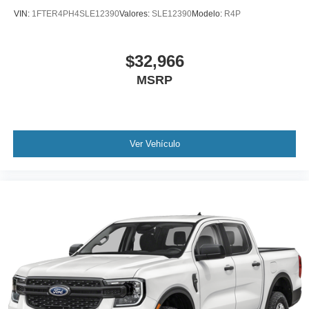
VIN:
1FTER4PH4SLE12390
Valores:
SLE12390
Modelo:
R4P
$32,966
MSRP
Ver Vehículo