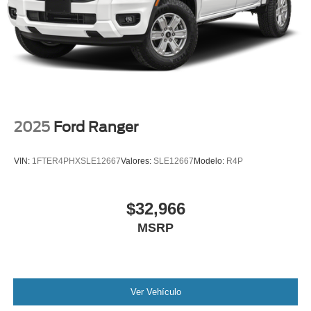
2025
Ford Ranger
VIN:
1FTER4PHXSLE12667
Valores:
SLE12667
Modelo:
R4P
$32,966
MSRP
Ver Vehículo