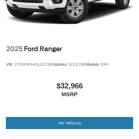
2025
Ford Ranger
VIN:
1FTER4PH4SLE12390
Valores:
SLE12390
Modelo:
R4P
$32,966
MSRP
Ver Vehículo