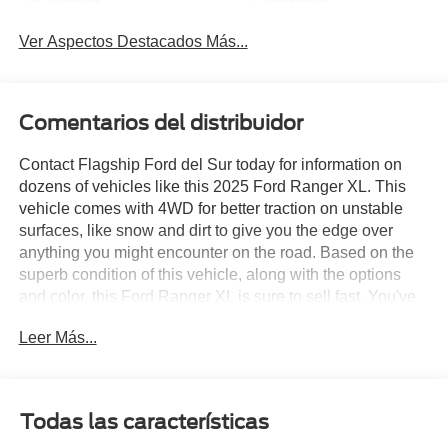
Assist
Warning
Ver Aspectos Destacados Más...
Comentarios del distribuidor
Contact Flagship Ford del Sur today for information on
dozens of vehicles like this 2025 Ford Ranger XL. This
vehicle comes with 4WD for better traction on unstable
surfaces, like snow and dirt to give you the edge over
anything you might encounter on the road. Based on the
superb condition of this vehicle, along with the options
and color, this Ford Ranger XL is sure to sell fast. You've
found the one you've been looking for. Your dream car.
Leer Más...
Just what you've been looking for. With quality in mind,
this vehicle is the perfect addition to take home.
Todas las características