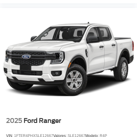
2025
Ford Ranger
VIN:
1FTER4PHXSLE12667
Valores:
SLE12667
Modelo:
R4P