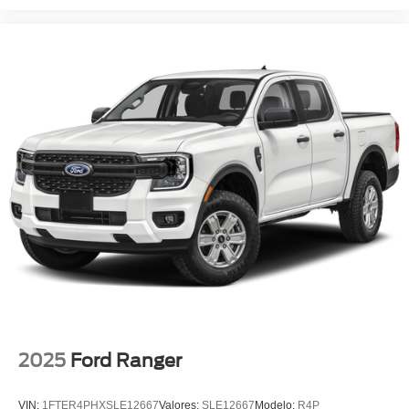
2025
Ford Ranger
VIN:
1FTER4PHXSLE12667
Valores:
SLE12667
Modelo:
R4P