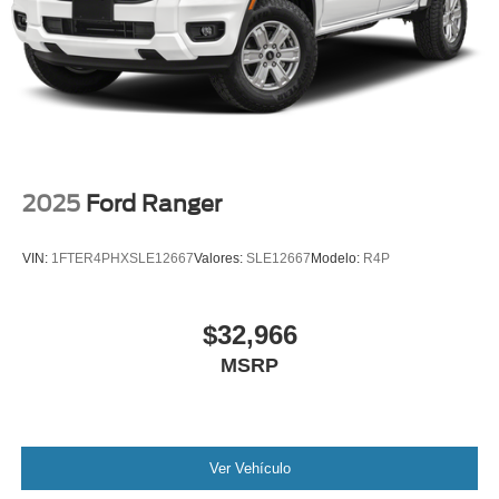
2025
Ford Ranger
VIN:
1FTER4PHXSLE12667
Valores:
SLE12667
Modelo:
R4P
$32,966
MSRP
Ver Vehículo