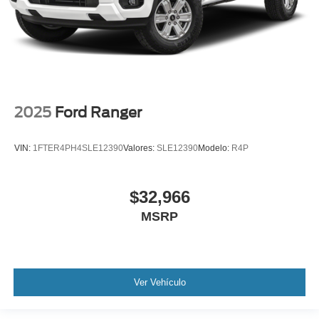
2025
Ford Ranger
VIN:
1FTER4PH4SLE12390
Valores:
SLE12390
Modelo:
R4P
$32,966
MSRP
Ver Vehículo