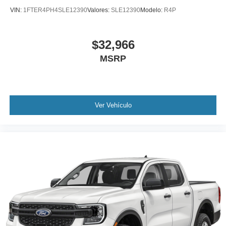
VIN:
1FTER4PH4SLE12390
Valores:
SLE12390
Modelo:
R4P
$32,966
MSRP
Ver Vehículo