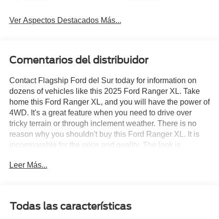
Assist
Warning
Ver Aspectos Destacados Más...
Comentarios del distribuidor
Contact Flagship Ford del Sur today for information on
dozens of vehicles like this 2025 Ford Ranger XL. Take
home this Ford Ranger XL, and you will have the power of
4WD. It's a great feature when you need to drive over
tricky terrain or through inclement weather. There is no
reason why you shouldn't buy this Ford Ranger XL. It is
incomparable for the price and quality. The look is
unmistakably Ford, the smooth contours and cutting-edge
Leer Más...
technology of this Ford Ranger XL will definitely turn
heads. You can finally stop searching... You've found the
one you've been looking for.
Todas las características