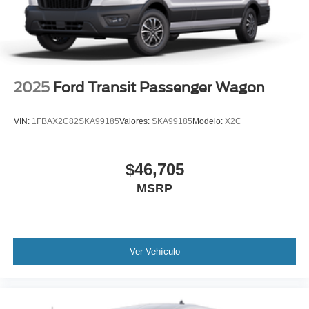
2025
Ford Transit Passenger Wagon
VIN:
1FBAX2C82SKA99185
Valores:
SKA99185
Modelo:
X2C
$46,705
MSRP
Ver Vehículo