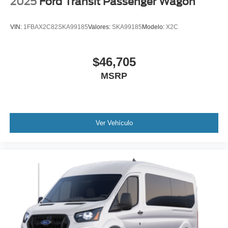
2025
Ford Transit Passenger Wagon
VIN:
1FBAX2C82SKA99185
Valores:
SKA99185
Modelo:
X2C
$46,705
MSRP
Ver Vehículo