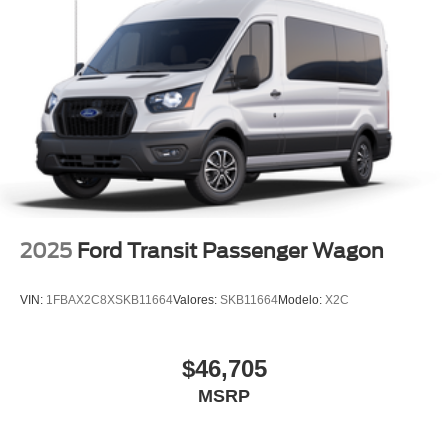
2025
Ford Transit Passenger Wagon
VIN:
1FBAX2C8XSKB11664
Valores:
SKB11664
Modelo:
X2C
$46,705
MSRP