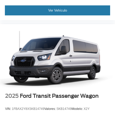
Ver Vehículo
2025
Ford Transit Passenger Wagon
VIN:
1FBAX2Y8XSKB14749
Valores:
SKB14749
Modelo:
X2Y