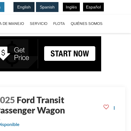
s
English
Spanish
Inglés
Español
A DE MANEJO
SERVICIO
FLOTA
QUIÉNES SOMOS
2025
Ford Transit
assenger Wagon
L
isponible