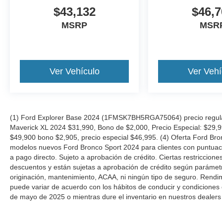
$43,132
$46,7
MSRP
MSR
Ver Vehículo
Ver Vehí
(1) Ford Explorer Base 2024 (1FMSK7BH5RGA75064) precio regular
Maverick XL 2024 $31,990, Bono de $2,000, Precio Especial: $29,
$49,900 bono $2,905, precio especial $46,995. (4) Oferta Ford Bro
modelos nuevos Ford Bronco Sport 2024 para clientes con puntuació
a pago directo. Sujeto a aprobación de crédito. Ciertas restriccion
descuentos y están sujetas a aprobación de crédito según parámetros
originación, mantenimiento, ACAA, ni ningún tipo de seguro. Rendi
puede variar de acuerdo con los hábitos de conducir y condiciones 
de mayo de 2025 o mientras dure el inventario en nuestros dealers