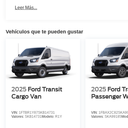
Leer Más...
Vehículos que te pueden gustar
2025
Ford Transit
2025
Ford Tr
Cargo Van
Passenger 
VIN:
1FTBR1Y87SKB14731
VIN:
1FBAX2C82SKA9
Valores:
SKB14731
Modelo:
R1Y
Valores:
SKA99185
Mod