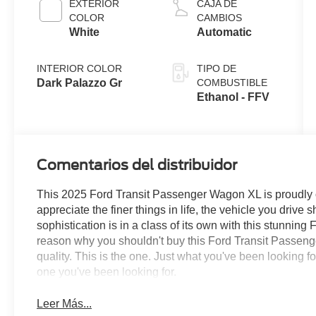
EXTERIOR
CAJA DE
COLOR
CAMBIOS
White
Automatic
INTERIOR COLOR
TIPO DE
Dark Palazzo Gr
COMBUSTIBLE
Ethanol - FFV
Comentarios del distribuidor
This 2025 Ford Transit Passenger Wagon XL is proudly 
appreciate the finer things in life, the vehicle you drive
sophistication is in a class of its own with this stunni
reason why you shouldn't buy this Ford Transit Passenge
quality. This is the one. Just what you've been looking fo
one you've been looking for.
Leer Más...