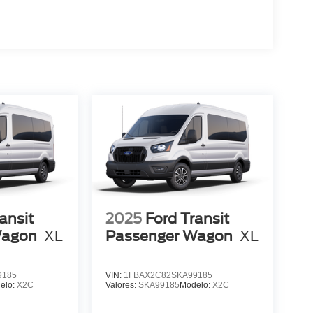
ansit
2025
Ford Transit
Wagon
XL
Passenger Wagon
XL
9185
VIN:
1FBAX2C82SKA99185
elo:
X2C
Valores:
SKA99185
Modelo:
X2C