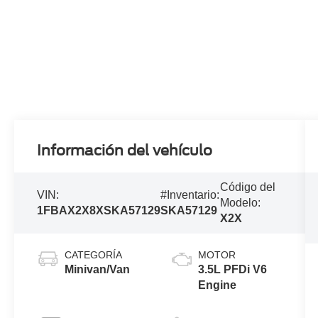
Información del vehículo
Código del
VIN:
#Inventario:
Modelo:
1FBAX2X8XSKA57129
SKA57129
X2X
CATEGORÍA
MOTOR
Minivan/Van
3.5L PFDi V6
Engine