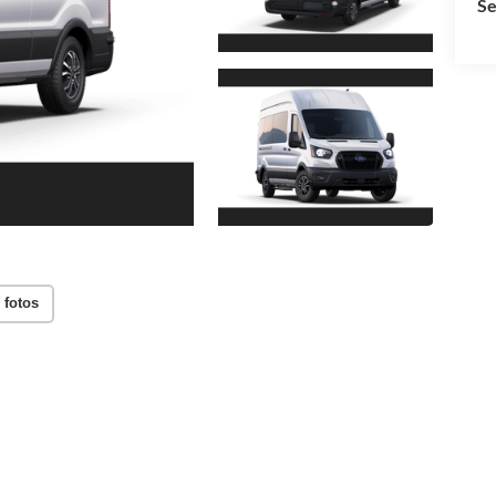
Se
 fotos