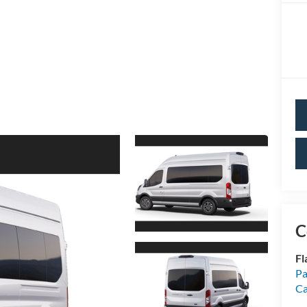
C
Fl
Pa
Ca