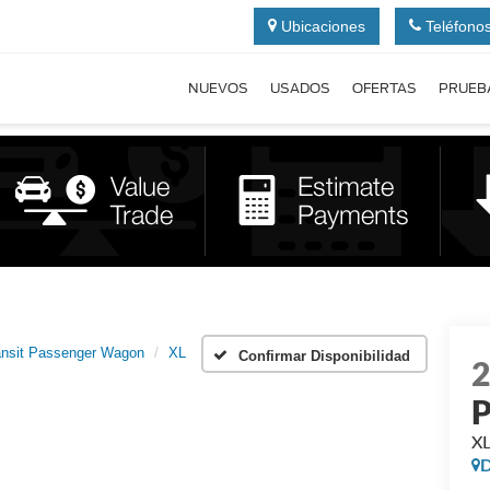
Ubicaciones
Teléfono
NUEVOS
USADOS
OFERTAS
PRUEB
ansit Passenger Wagon
XL
Confirmar Disponibilidad
P
X
D