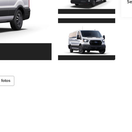
Se
 fotos