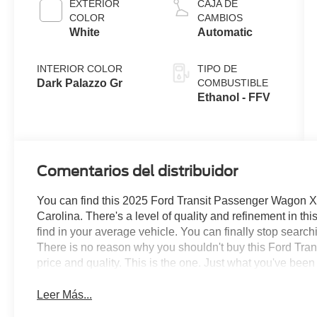
EXTERIOR
CAJA DE
COLOR
CAMBIOS
White
Automatic
INTERIOR COLOR
TIPO DE
Dark Palazzo Gr
COMBUSTIBLE
Ethanol - FFV
Comentarios del distribuidor
You can find this 2025 Ford Transit Passenger Wagon XL
Carolina. There's a level of quality and refinement in t
find in your average vehicle. You can finally stop search
There is no reason why you shouldn't buy this Ford Tran
price and quality. This is the one. Just what you've been 
Leer Más...