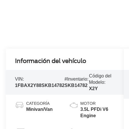
Información del vehículo
Código del
VIN:
#Inventario:
Modelo:
1FBAX2Y88SKB14782
SKB14782
X2Y
CATEGORÍA
MOTOR
Minivan/Van
3.5L PFDi V6
Engine