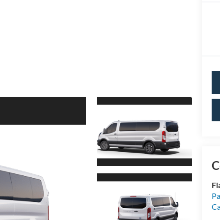
C
Fl
Pa
Ca