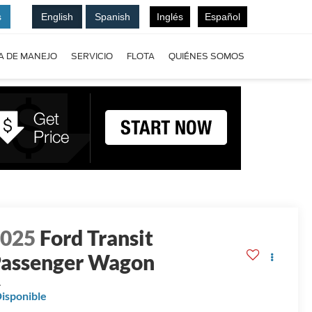
s
English
Spanish
Inglés
Español
A DE MANEJO
SERVICIO
FLOTA
QUIÉNES SOMOS
2025
Ford Transit
assenger Wagon
L
isponible