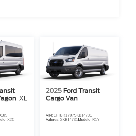
ansit
2025
Ford Transit
Wagon
XL
Cargo Van
9185
VIN:
1FTBR1Y87SKB14731
elo:
X2C
Valores:
SKB14731
Modelo:
R1Y