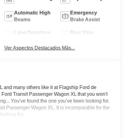
Automatic High
Emergency
Beams
Brake Assist
Lane Departure
Rear View
Warning
Camera
Ver Aspectos Destacados Más...
 and many others like it at Flagship Ford de
his Ford Transit Passenger Wagon XL that you won't
ing... You've found the one you've been looking for.
sit Passenger Wagon XL. It is incomparable for the
looking for.