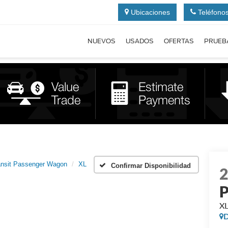
Ubicaciones
Teléfono
NUEVOS
USADOS
OFERTAS
PRUEB
ansit Passenger Wagon
XL
Confirmar Disponibilidad
P
X
D