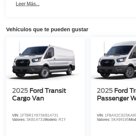
Leer Más...
Vehículos que te pueden gustar
2025
Ford Transit
2025
Ford Tr
Cargo Van
Passenger 
VIN:
1FTBR1Y87SKB14731
VIN:
1FBAX2C82SKA9
Valores:
SKB14731
Modelo:
R1Y
Valores:
SKA99185
Mod