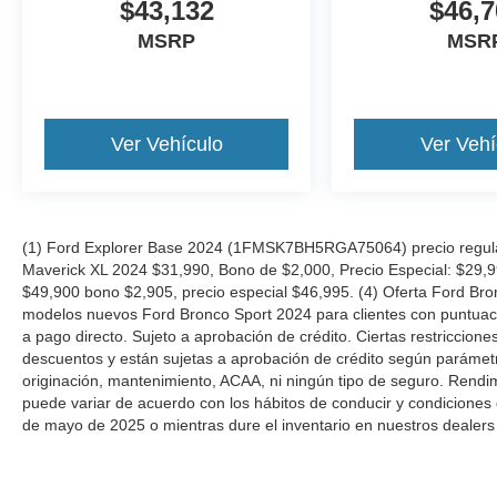
$43,132
$46,7
MSRP
MSR
Ver Vehículo
Ver Vehí
(1) Ford Explorer Base 2024 (1FMSK7BH5RGA75064) precio regular
Maverick XL 2024 $31,990, Bono de $2,000, Precio Especial: $29,
$49,900 bono $2,905, precio especial $46,995. (4) Oferta Ford Bro
modelos nuevos Ford Bronco Sport 2024 para clientes con puntuació
a pago directo. Sujeto a aprobación de crédito. Ciertas restriccion
descuentos y están sujetas a aprobación de crédito según parámetros
originación, mantenimiento, ACAA, ni ningún tipo de seguro. Rendi
puede variar de acuerdo con los hábitos de conducir y condiciones 
de mayo de 2025 o mientras dure el inventario en nuestros dealers