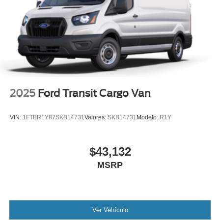
2025
Ford Transit Cargo Van
VIN:
1FTBR1Y87SKB14731
Valores:
SKB14731
Modelo:
R1Y
$43,132
MSRP
Ver Vehículo