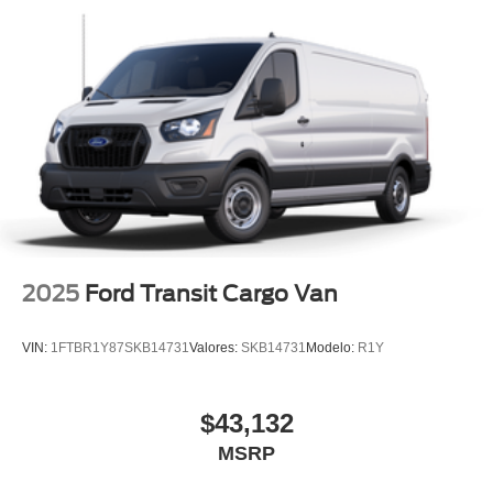
2025
Ford Transit Cargo Van
VIN:
1FTBR1Y87SKB14731
Valores:
SKB14731
Modelo:
R1Y
$43,132
MSRP