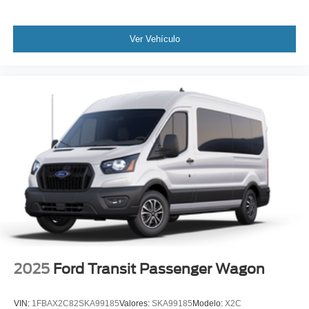
Ver Vehículo
2025
Ford Transit Passenger Wagon
VIN:
1FBAX2C82SKA99185
Valores:
SKA99185
Modelo:
X2C