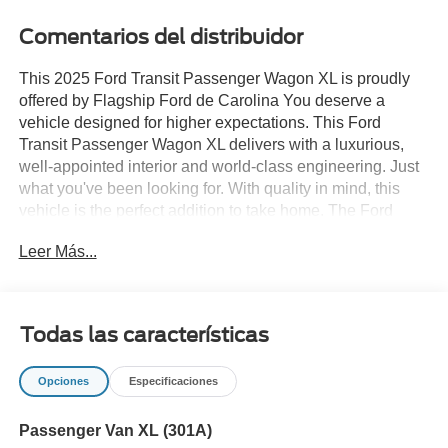
Comentarios del distribuidor
This 2025 Ford Transit Passenger Wagon XL is proudly
offered by Flagship Ford de Carolina You deserve a
vehicle designed for higher expectations. This Ford
Transit Passenger Wagon XL delivers with a luxurious,
well-appointed interior and world-class engineering. Just
what you've been looking for. With quality in mind, this
vehicle is the perfect addition to take home. The Ford
Transit Passenger Wagon XL will provide you with
Leer Más...
everything you have always wanted in a car -- Quality,
Reliability, and Character. Beautiful color combination
with White exterior over DARK PALAZZO GR interior
making this the one to own!
Todas las características
Opciones
Especificaciones
Passenger Van XL (301A)