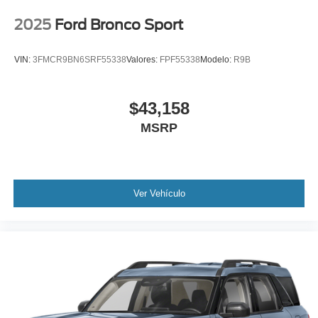
2025
Ford Bronco Sport
VIN:
3FMCR9BN6SRF55338
Valores:
FPF55338
Modelo:
R9B
$43,158
MSRP
Ver Vehículo