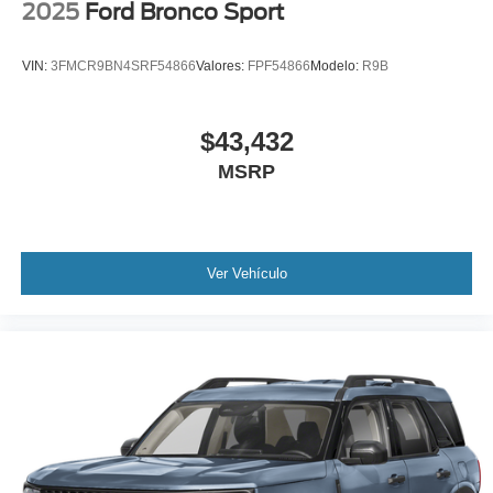
2025
Ford Bronco Sport
VIN:
3FMCR9BN4SRF54866
Valores:
FPF54866
Modelo:
R9B
$43,432
MSRP
Ver Vehículo