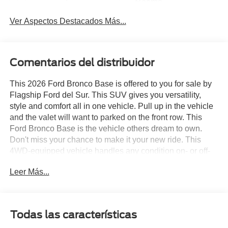
Beams
Ver Aspectos Destacados Más...
Comentarios del distribuidor
This 2026 Ford Bronco Base is offered to you for sale by
Flagship Ford del Sur. This SUV gives you versatility,
style and comfort all in one vehicle. Pull up in the vehicle
and the valet will want to parked on the front row. This
Ford Bronco Base is the vehicle others dream to own.
Don't miss your chance to make it your new ride. This
4WD-equipped vehicle handles any condition on- or off-
road with the sure footedness of a mountain goat. With
Leer Más...
unequaled traction and stability, you'll drive with
confidence in any weather with this Harbor 2026 4WD
Ford Bronco Base. You can finally stop searching...
You've found the one you've been looking for.
Todas las características