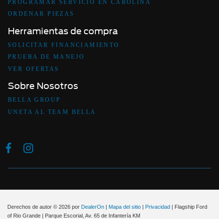
PROGRAMAR SERVICIO EN CAROLINA
ORDENAR PIEZAS
Herramientas de compra
SOLICITAR FINANCIAMIENTO
PRUEBA DE MANEJO
VER OFERTAS
Sobre Nosotros
BELLA GROUP
UNETA AL TEAM BELLA
Derechos de autor © 2026
por
DealerOn
|
Mapa del sitio
|
Privacidad
| Flagship Ford
of Rio Grande
|
Parque Escorial, Av. 65 de Infantería KM