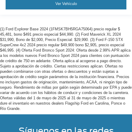
Ver Vehículo
(1) Ford Explorer Base 2024 (1FMSK7BH5RGA75064) precio regular $
45,481, bono $491 precio especial $44,990. (2) Ford Maverick XL 2024
$31,990, Bono de $2,000, Precio Especial: $29,990. (3) Ford F-150 STX
SuperCrew 4x2 2024 precio regular $49,900 bono $2,905, precio especial
$46,995. (4) Oferta Ford Bronco Sport 2024: Oferta desde 2.99% APR aplica
a los modelos nuevos Ford Bronco Sport 2024 para clientes con puntuación
de crédito de 750 en adelante. Oferta aplica al acogerse a pago directo.
Sujeto a aprobación de crédito. Ciertas restricciones aplican. Ofertas no
pueden combinarse con otras ofertas o descuentos y están sujetas a
aprobación de crédito según parámetros de la institución financiera. Precios
no incluyen gastos de originación, mantenimiento, ACAA, ni ningún tipo de
seguro. Rendimiento de millas por galón según determinado por EPA y puede
variar de acuerdo con los hábitos de conducir y condiciones de la carretera.
Ofertas válidas del 1 de mayo de 2025 al 31 de mayo de 2025 o mientras
dure el inventario en nuestros dealers Flagship Ford en Carolina, Ponce o
Río Grande.
Síguenos en las redes