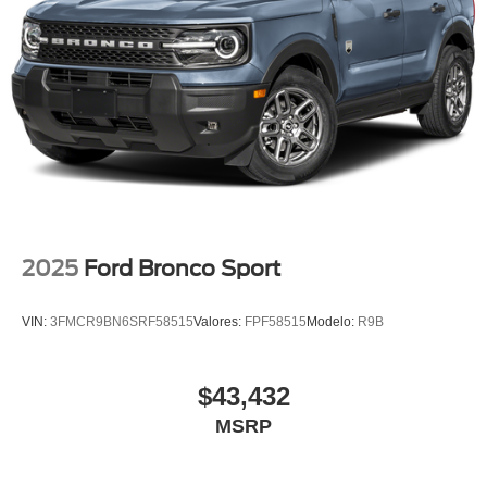
2025
Ford Bronco Sport
VIN:
3FMCR9BN6SRF58515
Valores:
FPF58515
Modelo:
R9B
$43,432
MSRP