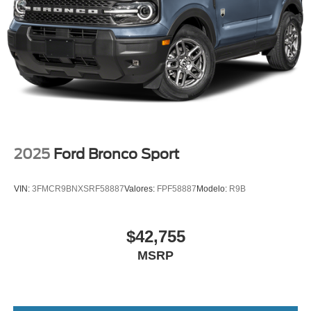
2025
Ford Bronco Sport
VIN:
3FMCR9BNXSRF58887
Valores:
FPF58887
Modelo:
R9B
$42,755
MSRP