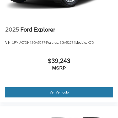
2025
Ford Explorer
VIN:
1FMUK7DH4SGA52774
Valores:
SGA52774
Modelo:
K7D
$39,243
MSRP
Ver Vehículo