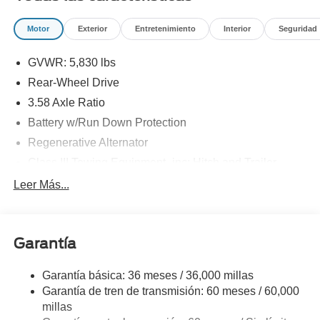
Motor
Exterior
Entretenimiento
Interior
Seguridad
GVWR: 5,830 lbs
Rear-Wheel Drive
3.58 Axle Ratio
Battery w/Run Down Protection
Regenerative Alternator
Class III Towing Equipment -inc: Hitch and Trailer
Sway Control
Leer Más...
Trailer Wiring Harness
Gas-Pressurized Shock Absorbers
Front And Rear Anti-Roll Bars
Garantía
Electric Power-Assist Speed-Sensing Steering
Garantía básica: 36 meses / 36,000 millas
17.9 Gal. Fuel Tank
Garantía de tren de transmisión: 60 meses / 60,000
Quasi-Dual Stainless Steel Exhaust
millas
Strut Front Suspension w/Coil Springs