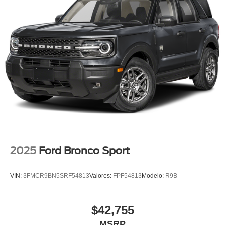
2025
Ford Bronco Sport
VIN:
3FMCR9BN5SRF54813
Valores:
FPF54813
Modelo:
R9B
$42,755
MSRP