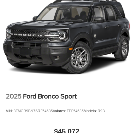
2025
Ford Bronco Sport
VIN:
3FMCR9BN7SRF54635
Valores:
FPF54635
Modelo:
R9B
$45,072