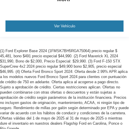
Ver Vehículo
(1) Ford Explorer Base 2024 (1FMSK7BH5RGA75064) precio regular $
45,481, bono $491 precio especial $44,990. (2) Ford Maverick XL 2024
$31,990, Bono de $2,000, Precio Especial: $29,990. (3) Ford F-150 STX
SuperCrew 4x2 2024 precio regular $49,900 bono $2,905, precio especial
$46,995. (4) Oferta Ford Bronco Sport 2024: Oferta desde 2.99% APR aplica
a los modelos nuevos Ford Bronco Sport 2024 para clientes con puntuación
de crédito de 750 en adelante. Oferta aplica al acogerse a pago directo.
Sujeto a aprobación de crédito. Ciertas restricciones aplican. Ofertas no
pueden combinarse con otras ofertas o descuentos y están sujetas a
aprobación de crédito según parámetros de la institución financiera. Precios
no incluyen gastos de originación, mantenimiento, ACAA, ni ningún tipo de
seguro. Rendimiento de millas por galón según determinado por EPA y puede
variar de acuerdo con los hábitos de conducir y condiciones de la carretera.
Ofertas válidas del 1 de mayo de 2025 al 31 de mayo de 2025 o mientras
dure el inventario en nuestros dealers Flagship Ford en Carolina, Ponce o
Río Grande.