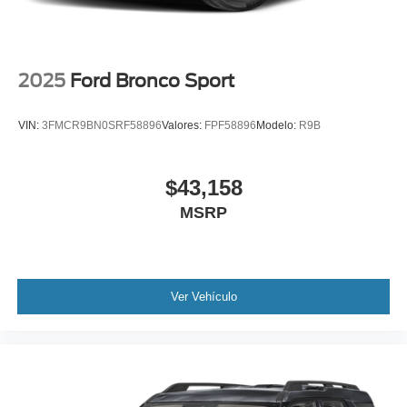
2025
Ford Bronco Sport
VIN:
3FMCR9BN0SRF58896
Valores:
FPF58896
Modelo:
R9B
$43,158
MSRP
Ver Vehículo