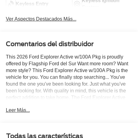
Keyless Ignition
Keyless Entry
System
Ver Aspectos Destacados Más...
Comentarios del distribuidor
This 2026 Ford Explorer Active w/100A Pkg is proudly
offered by Flagship Ford del Sur Want more room? Want
more style? This Ford Explorer Active w/100A Pkg is the
vehicle for you. You can finally stop searching... You've
found the one you've been looking for. Just what you've
been looking for. With quality in mind, this vehicle is the
perfect addition to take home. The Ford Explorer Active
w/100A Pkg will provide you with everything you have
Leer Más...
always wanted in a car -- Quality, Reliability, and
Character.
Todas las características