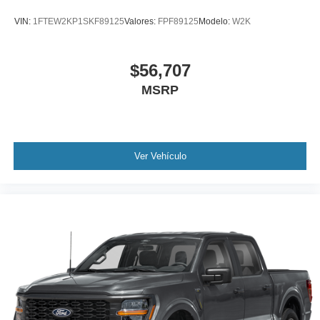
VIN:
1FTEW2KP1SKF89125
Valores:
FPF89125
Modelo:
W2K
$56,707
MSRP
Ver Vehículo