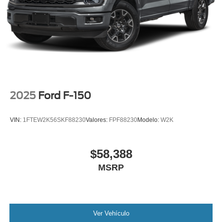
2025
Ford F-150
VIN:
1FTEW2K56SKF88230
Valores:
FPF88230
Modelo:
W2K
$58,388
MSRP
Ver Vehículo