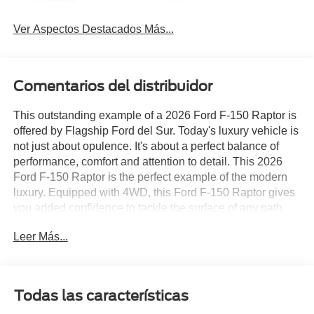
System
Ver Aspectos Destacados Más...
Comentarios del distribuidor
This outstanding example of a 2026 Ford F-150 Raptor is
offered by Flagship Ford del Sur. Today's luxury vehicle is
not just about opulence. It's about a perfect balance of
performance, comfort and attention to detail. This 2026
Ford F-150 Raptor is the perfect example of the modern
luxury. Equipped with 4WD, this Ford F-150 Raptor gives
you added confidence to tackle the surface of any path
you take. The Ford F-150 Raptor will provide you with
Leer Más...
everything you have always wanted in a car -- Quality,
Reliability, and Character. Just what you've been looking
for. With quality in mind, this vehicle is the perfect addition
to take home.
Todas las características