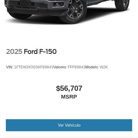
2025
Ford F-150
VIN:
1FTEW2K50SKF89843
Valores:
FPF89843
Modelo:
W2K
$56,707
MSRP
Ver Vehículo