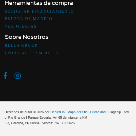
Herramientas de compra
SOLICITAR FINANCIAMIENTO
PRUEBA DE MANEJO
VER OFERTAS
Sobre Nosotros
BELLA GROUP
UNETA AL TEAM BELLA
Derechos de autor © 2026
por
DealerOn
|
Mapa del sitio
|
Privacidad
| Flagship Ford
of Rio Grande
|
Parque Escorial, Av. 65 de Infantería KM
5.3,
Carolina,
PR
00984
| Ventas:
787-303-6025