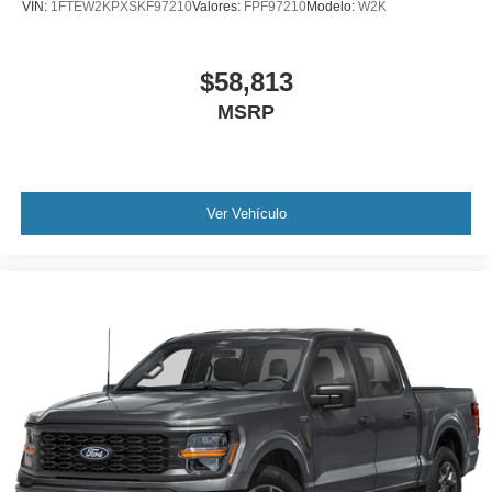
VIN:
1FTEW2KPXSKF97210
Valores:
FPF97210
Modelo:
W2K
$58,813
MSRP
Ver Vehículo