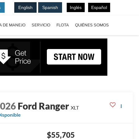
s
English
Spanish
Inglés
Español
A DE MANEJO
SERVICIO
FLOTA
QUIÉNES SOMOS
2026
Ford Ranger
XLT
isponible
$55,705