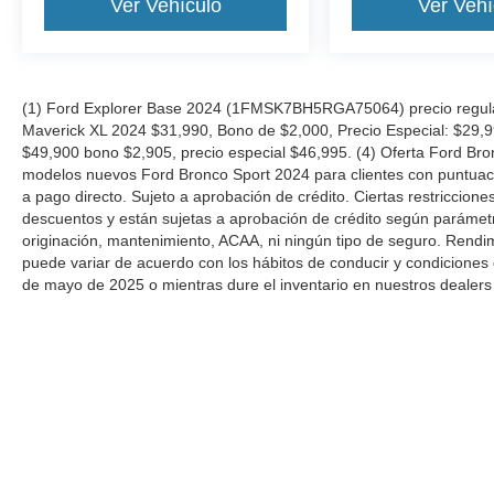
Ver Vehículo
Ver Vehí
(1) Ford Explorer Base 2024 (1FMSK7BH5RGA75064) precio regular
Maverick XL 2024 $31,990, Bono de $2,000, Precio Especial: $29,
$49,900 bono $2,905, precio especial $46,995. (4) Oferta Ford Bro
modelos nuevos Ford Bronco Sport 2024 para clientes con puntuació
a pago directo. Sujeto a aprobación de crédito. Ciertas restriccion
descuentos y están sujetas a aprobación de crédito según parámetros
originación, mantenimiento, ACAA, ni ningún tipo de seguro. Rendi
puede variar de acuerdo con los hábitos de conducir y condiciones 
de mayo de 2025 o mientras dure el inventario en nuestros dealers