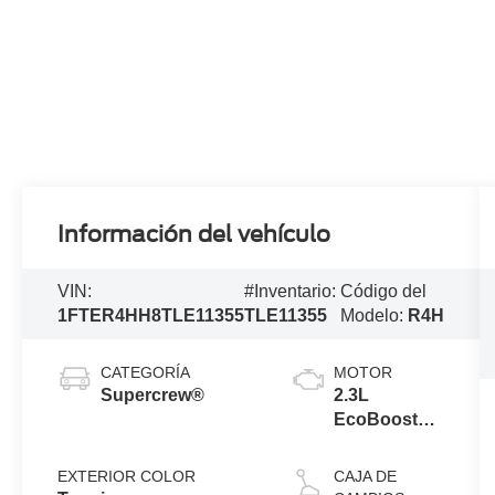
Información del vehículo
VIN:
#Inventario:
Código del
1FTER4HH8TLE11355
TLE11355
Modelo:
R4H
CATEGORÍA
MOTOR
Supercrew®
2.3L
EcoBoost®
Engine with
Auto Start-
EXTERIOR COLOR
CAJA DE
Stop