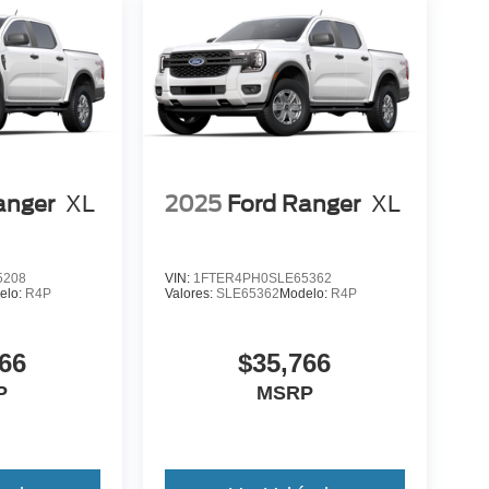
anger
XL
2025
Ford Ranger
XL
5208
VIN:
1FTER4PH0SLE65362
elo:
R4P
Valores:
SLE65362
Modelo:
R4P
66
$35,766
P
MSRP