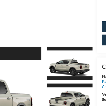
C
Fl
Pa
Ca
Ve
Se