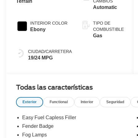
Terrain
CAMBIOS
Technology
Automatic
INTERIOR COLOR
TIPO DE
Ebony
COMBUSTIBLE
Gas
CIUDAD/CARRETERA
19/24 MPG
Todas las características
Exterior
Functional
Interior
Seguridad
Easy Fuel Capless Filler
Fender Badge
Fog Lamps