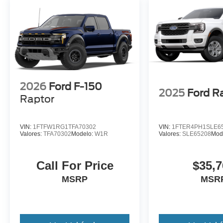
2026
Ford F-150
2025
Ford R
Raptor
VIN:
1FTFW1RG1TFA70302
VIN:
1FTER4PH1SLE6
Valores:
TFA70302
Modelo:
W1R
Valores:
SLE65208
Mod
Call For Price
$35,7
MSRP
MSR