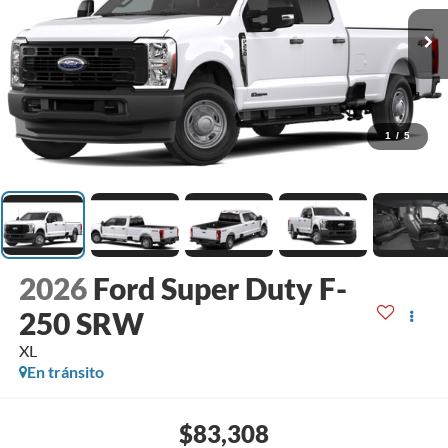
1
/
5
2026
Ford Super Duty F-
250 SRW
XL
En tránsito
$83,308