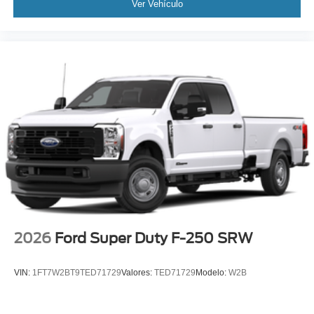
Ver Vehículo
2026
Ford Super Duty F-250 SRW
VIN:
1FT7W2BT9TED71729
Valores:
TED71729
Modelo:
W2B