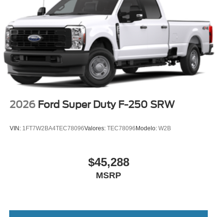
2026
Ford Super Duty F-250 SRW
VIN:
1FT7W2BA4TEC78096
Valores:
TEC78096
Modelo:
W2B
$45,288
MSRP