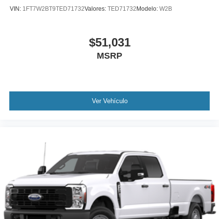
VIN:
1FT7W2BT9TED71732
Valores:
TED71732
Modelo:
W2B
$51,031
MSRP
Ver Vehículo