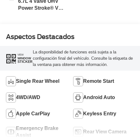
6.7L 4 Valve OHV
Power Stroke® V8
Turbo Diesel B20
Engine
Aspectos Destacados
La disponibilidad de funciones está sujeta a la
VIEW
configuración final del vehículo. Consulte la etiqueta de
WINDOW
STICKER
la ventana para obtener más información.
Single Rear Wheel
Remote Start
4WD/AWD
Android Auto
Apple CarPlay
Keyless Entry
Emergency Brake
Rear View Camera
Assist