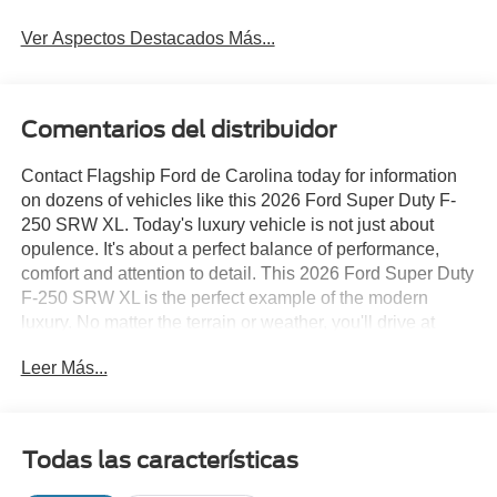
Ver Aspectos Destacados Más...
Comentarios del distribuidor
Contact Flagship Ford de Carolina today for information
on dozens of vehicles like this 2026 Ford Super Duty F-
250 SRW XL. Today's luxury vehicle is not just about
opulence. It's about a perfect balance of performance,
comfort and attention to detail. This 2026 Ford Super Duty
F-250 SRW XL is the perfect example of the modern
luxury. No matter the terrain or weather, you'll drive at
ease in this 4WD-equipped vehicle. With exceptional
Leer Más...
safety features and superb handling, this 4WD was
engineered with excellence in mind. You can finally stop
searching... You've found the one you've been looking for.
You've found the one you've been looking for. Your dream
Todas las características
car.