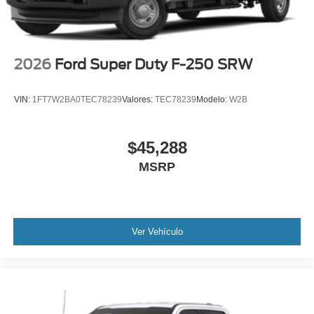
2026
Ford Super Duty F-250 SRW
VIN:
1FT7W2BA0TEC78239
Valores:
TEC78239
Modelo:
W2B
$45,288
MSRP
Ver Vehículo