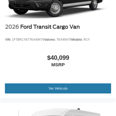
2026
Ford Transit Cargo Van
VIN:
1FTBR1Y87TKA49476
Valores:
TKA49476
Modelo:
R1Y
$40,099
MSRP
Ver Vehículo