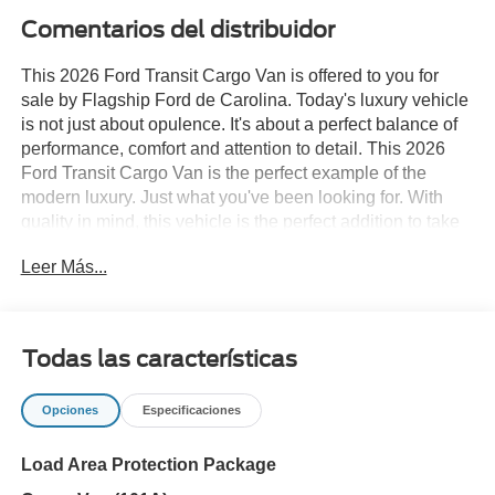
Comentarios del distribuidor
This 2026 Ford Transit Cargo Van is offered to you for
sale by Flagship Ford de Carolina. Today's luxury vehicle
is not just about opulence. It's about a perfect balance of
performance, comfort and attention to detail. This 2026
Ford Transit Cargo Van is the perfect example of the
modern luxury. Just what you've been looking for. With
quality in mind, this vehicle is the perfect addition to take
home. You could keep looking, but why? You've found the
Leer Más...
perfect vehicle right here. This is the one. Just what
you've been looking for.
Todas las características
Opciones
Especificaciones
Load Area Protection Package