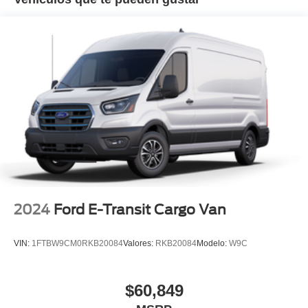
2024
Ford E-Transit Cargo Van
VIN:
1FTBW9CM0RKB20084
Valores:
RKB20084
Modelo:
W9C
$60,849