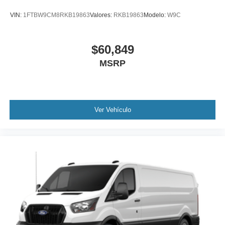
VIN:
1FTBW9CM8RKB19863
Valores:
RKB19863
Modelo:
W9C
$60,849
MSRP
Ver Vehículo