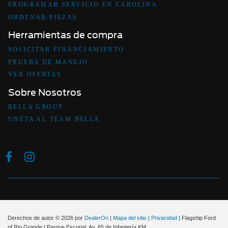
PROGRAMAR SERVICIO EN CAROLINA
ORDENAR PIEZAS
Herramientas de compra
SOLICITAR FINANCIAMIENTO
PRUEBA DE MANEJO
VER OFERTAS
Sobre Nosotros
BELLA GROUP
UNETA AL TEAM BELLA
Derechos de autor © 2026
por
DealerOn
|
Mapa del sitio
|
Privacidad
| Flagship Ford
of Rio Grande
|
Parque Escorial, Av. 65 de Infantería KM