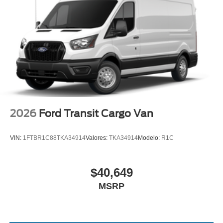
2026
Ford Transit Cargo Van
VIN:
1FTBR1C88TKA34914
Valores:
TKA34914
Modelo:
R1C
$40,649
MSRP