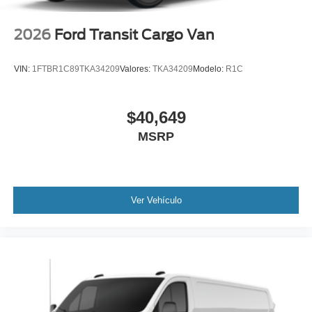
2026
Ford Transit Cargo Van
VIN:
1FTBR1C89TKA34209
Valores:
TKA34209
Modelo:
R1C
$40,649
MSRP
Ver Vehículo