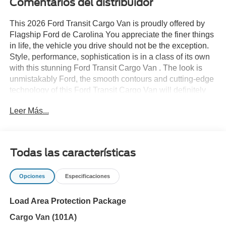
Comentarios del distribuidor
This 2026 Ford Transit Cargo Van is proudly offered by
Flagship Ford de Carolina You appreciate the finer things
in life, the vehicle you drive should not be the exception.
Style, performance, sophistication is in a class of its own
with this stunning Ford Transit Cargo Van . The look is
unmistakably Ford, the smooth contours and cutting-edge
technology of this Ford Transit Cargo Van will definitely
turn heads. There is no reason why you shouldn't buy this
Leer Más...
Ford Transit Cargo Van . It is incomparable for the price
and quality. The 2026 Ford exterior is finished in a
breathtaking White, while being complemented by such a
gorgeous DARK PALAZZO interior. This color
Todas las características
combination is stunning and absolutely beautiful!
Opciones
Especificaciones
Load Area Protection Package
Cargo Van (101A)