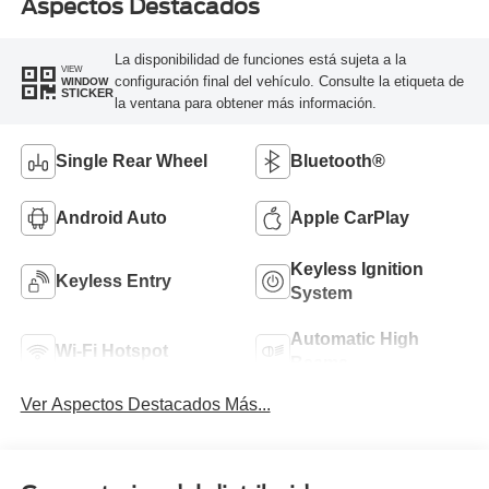
Aspectos Destacados
La disponibilidad de funciones está sujeta a la
VIEW
configuración final del vehículo. Consulte la etiqueta de
WINDOW
STICKER
la ventana para obtener más información.
Single Rear Wheel
Bluetooth®
Android Auto
Apple CarPlay
Keyless Ignition
Keyless Entry
System
Automatic High
Wi-Fi Hotspot
Beams
Ver Aspectos Destacados Más...