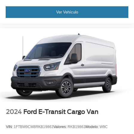
Ver Vehículo
2024
Ford E-Transit Cargo Van
VIN:
1FTBW9CM8RKB19863
Valores:
RKB19863
Modelo:
W9C