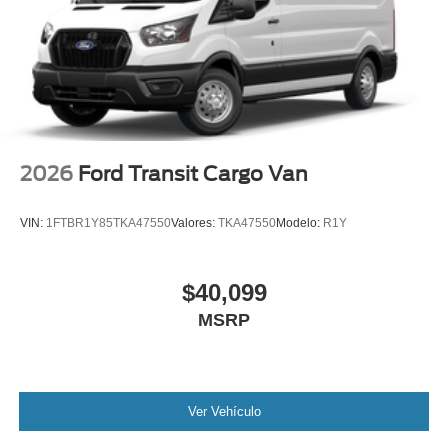
2026
Ford Transit Cargo Van
VIN:
1FTBR1Y85TKA47550
Valores:
TKA47550
Modelo:
R1Y
$40,099
MSRP
Ver Vehículo