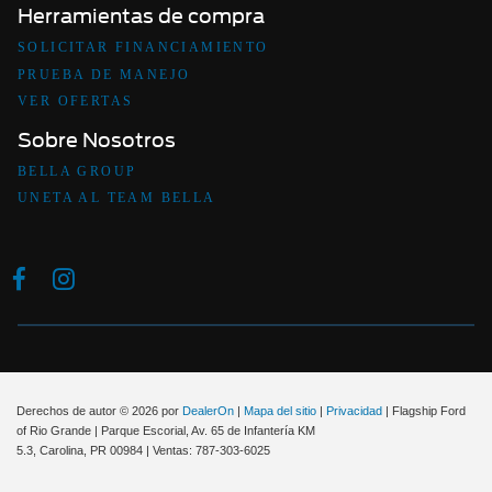
Herramientas de compra
SOLICITAR FINANCIAMIENTO
PRUEBA DE MANEJO
VER OFERTAS
Sobre Nosotros
BELLA GROUP
UNETA AL TEAM BELLA
Derechos de autor © 2026
por
DealerOn
|
Mapa del sitio
|
Privacidad
| Flagship Ford
of Rio Grande
|
Parque Escorial, Av. 65 de Infantería KM
5.3,
Carolina,
PR
00984
| Ventas:
787-303-6025