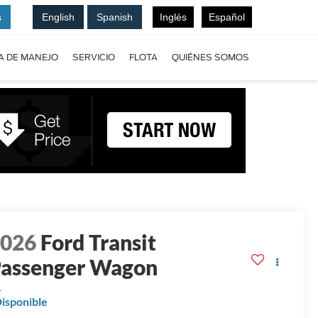
s
English
Spanish
Inglés
Español
A DE MANEJO
SERVICIO
FLOTA
QUIÉNES SOMOS
2026
Ford Transit
assenger Wagon
L
isponible