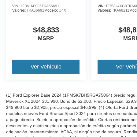
VIN:
1FBVU4XG5TKA66691
VIN:
1FBVU4XG8TKA6
Valores:
TKA66691
Modelo:
U4X
Valores:
TKA68211
Mod
$48,833
$48,8
MSRP
MSR
Ver Vehículo
Ver Vehí
(1) Ford Explorer Base 2024 (1FMSK7BH5RGA75064) precio regular
Maverick XL 2024 $31,990, Bono de $2,000, Precio Especial: $29,
$49,900 bono $2,905, precio especial $46,995. (4) Oferta Ford Bro
modelos nuevos Ford Bronco Sport 2024 para clientes con puntuació
a pago directo. Sujeto a aprobación de crédito. Ciertas restriccion
descuentos y están sujetas a aprobación de crédito según parámetros
originación, mantenimiento, ACAA, ni ningún tipo de seguro. Rendi