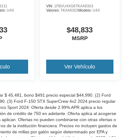
8211
VIN:
1FBVU4XG6TKA49303
elo:
U4X
Valores:
TKA49303
Modelo:
U4X
33
$48,833
P
MSRP
culo
Ver Vehículo
 $ 45,481, bono $491 precio especial $44,990. (2) Ford
990. (3) Ford F-150 STX SuperCrew 4x2 2024 precio regular
nco Sport 2024: Oferta desde 2.99% APR aplica a los
n de crédito de 750 en adelante. Oferta aplica al acogerse
es aplican. Ofertas no pueden combinarse con otras ofertas o
 de la institución financiera. Precios no incluyen gastos de
miento de millas por galón según determinado por EPA y