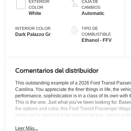
EXTERIOR
CAJA DE
COLOR
CAMBIOS
White
Automatic
INTERIOR COLOR
TIPO DE
Dark Palazzo Gr
COMBUSTIBLE
Ethanol - FFV
Comentarios del distribuidor
This outstanding example of a 2026 Ford Transit Passe
Carolina. You appreciate the finer things in life, the veh
performance, sophistication is in a class of its own wit
This is the one. Just what you've been looking for. Based
the options and color, this Ford Transit Passenger Wagon 
when you're saying it is too good to be true, and let us be 
Leer Más...