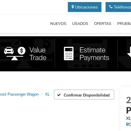
Ubicaciones
Teléfono
NUEVOS
USADOS
OFERTAS
PRUEB
ansit Passenger Wagon
XL
Confirmar Disponibilidad
P
X
D