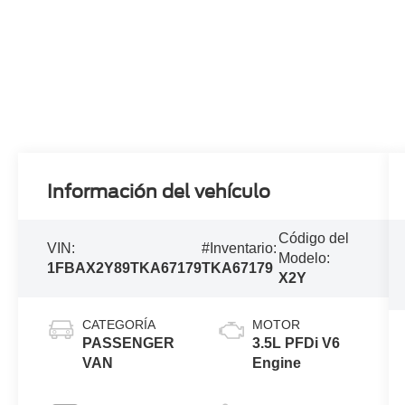
Información del vehículo
Código del
VIN:
#Inventario:
Modelo:
1FBAX2Y89TKA67179
TKA67179
X2Y
CATEGORÍA
MOTOR
PASSENGER
3.5L PFDi V6
VAN
Engine