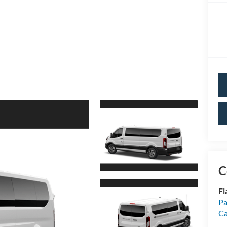
C
Fl
Pa
Ca