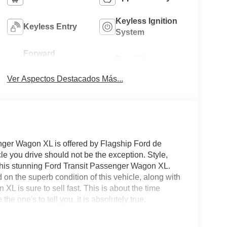
Keyless Ignition
Keyless Entry
System
Forward
Rear View
Collision
Camera
Warning
Ver Aspectos Destacados Más...
nger Wagon XL is offered by Flagship Ford de
icle you drive should not be the exception. Style,
h this stunning Ford Transit Passenger Wagon XL.
 on the superb condition of this vehicle, along with
XL is sure to sell fast. This is about the time
the one's to tell you, it is absolutely true.