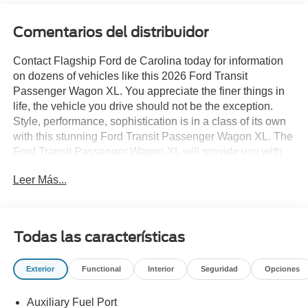
Comentarios del distribuidor
Contact Flagship Ford de Carolina today for information
on dozens of vehicles like this 2026 Ford Transit
Passenger Wagon XL. You appreciate the finer things in
life, the vehicle you drive should not be the exception.
Style, performance, sophistication is in a class of its own
with this stunning Ford Transit Passenger Wagon XL. The
Ford Transit Passenger Wagon XL will provide you with
everything you have always wanted in a car -- Quality,
Leer Más...
Reliability, and Character. Just what you've been looking
for. With quality in mind, this vehicle is the perfect addition
to take home. There is no reason why you shouldn't buy
this Ford Transit Passenger Wagon XL. It is incomparable
Todas las características
for the price and quality.
Exterior
Functional
Interior
Seguridad
Opciones
Auxiliary Fuel Port