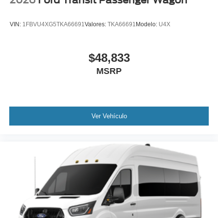
2026
Ford Transit Passenger Wagon
VIN:
1FBVU4XG5TKA66691
Valores:
TKA66691
Modelo:
U4X
$48,833
MSRP
Ver Vehículo