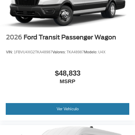
2026
Ford Transit Passenger Wagon
VIN:
1FBVU4XG2TKA48987
Valores:
TKA48987
Modelo:
U4X
$48,833
MSRP
Ver Vehículo