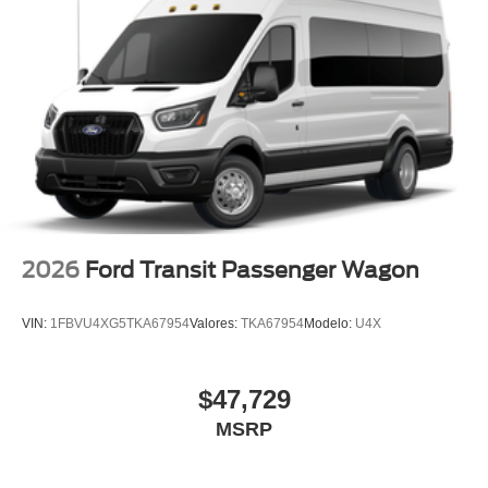
2026
Ford Transit Passenger Wagon
VIN:
1FBVU4XG5TKA67954
Valores:
TKA67954
Modelo:
U4X
$47,729
MSRP