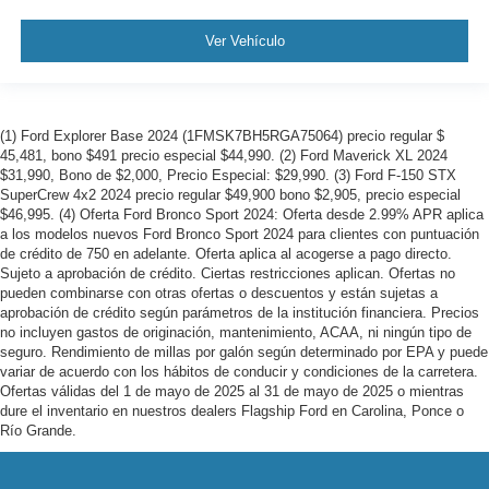
Ver Vehículo
(1) Ford Explorer Base 2024 (1FMSK7BH5RGA75064) precio regular $
45,481, bono $491 precio especial $44,990. (2) Ford Maverick XL 2024
$31,990, Bono de $2,000, Precio Especial: $29,990. (3) Ford F-150 STX
SuperCrew 4x2 2024 precio regular $49,900 bono $2,905, precio especial
$46,995. (4) Oferta Ford Bronco Sport 2024: Oferta desde 2.99% APR aplica
a los modelos nuevos Ford Bronco Sport 2024 para clientes con puntuación
de crédito de 750 en adelante. Oferta aplica al acogerse a pago directo.
Sujeto a aprobación de crédito. Ciertas restricciones aplican. Ofertas no
pueden combinarse con otras ofertas o descuentos y están sujetas a
aprobación de crédito según parámetros de la institución financiera. Precios
no incluyen gastos de originación, mantenimiento, ACAA, ni ningún tipo de
seguro. Rendimiento de millas por galón según determinado por EPA y puede
variar de acuerdo con los hábitos de conducir y condiciones de la carretera.
Ofertas válidas del 1 de mayo de 2025 al 31 de mayo de 2025 o mientras
dure el inventario en nuestros dealers Flagship Ford en Carolina, Ponce o
Río Grande.