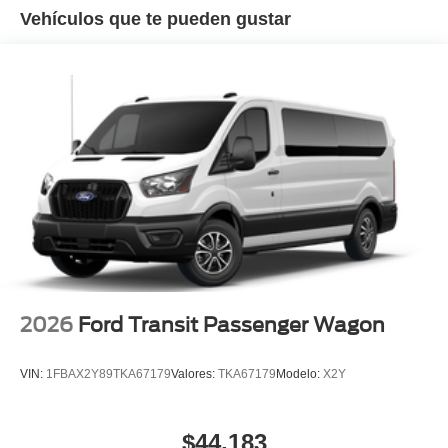
Vehículos que te pueden gustar
2026
Ford Transit Passenger Wagon
VIN:
1FBAX2Y89TKA67179
Valores:
TKA67179
Modelo:
X2Y
$44,183