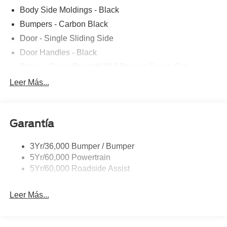
Body Side Moldings - Black
Bumpers - Carbon Black
Door - Single Sliding Side
Door Handles - Black
Doors - Cargo Rear W/ 253-Degree Swing-Out
Dual Power Mirrors
Leer Más...
Easy Fuel Capless Filler
Glass - Solar-Tinted
Garantía
Headlamp Courtesy Delay
Headlamps - Auto On/Off
3Yr/36,000 Bumper / Bumper
Single Sliding Side Door
5Yr/60,000 Powertrain
Tire Inflator/Sealant Kit
5Yr/60,000 Roadside Assist
Wipers - Rain-Sensing
Leer Más...