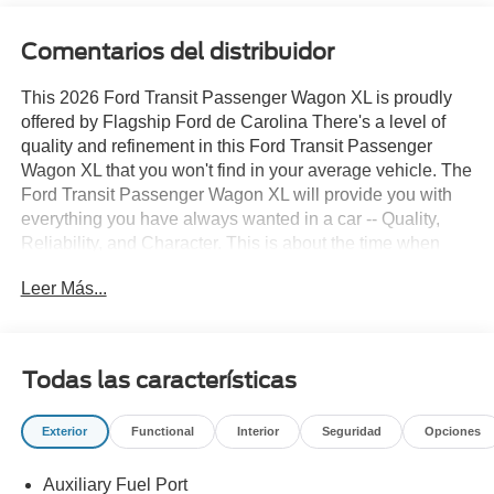
Comentarios del distribuidor
This 2026 Ford Transit Passenger Wagon XL is proudly
offered by Flagship Ford de Carolina There's a level of
quality and refinement in this Ford Transit Passenger
Wagon XL that you won't find in your average vehicle. The
Ford Transit Passenger Wagon XL will provide you with
everything you have always wanted in a car -- Quality,
Reliability, and Character. This is about the time when
you're saying it is too good to be true, and let us be the
Leer Más...
one's to tell you, it is absolutely true. Based on the superb
condition of this vehicle, along with the options and color,
this Ford Transit Passenger Wagon XL is sure to sell fast.
Todas las características
Exterior
Functional
Interior
Seguridad
Opciones
Auxiliary Fuel Port