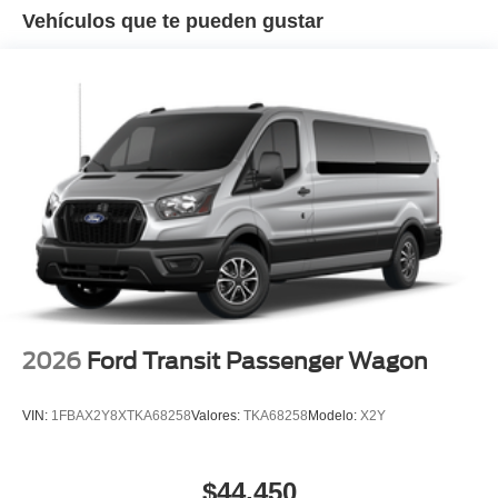
Vehículos que te pueden gustar
2026
Ford Transit Passenger Wagon
VIN:
1FBAX2Y8XTKA68258
Valores:
TKA68258
Modelo:
X2Y
$44,450