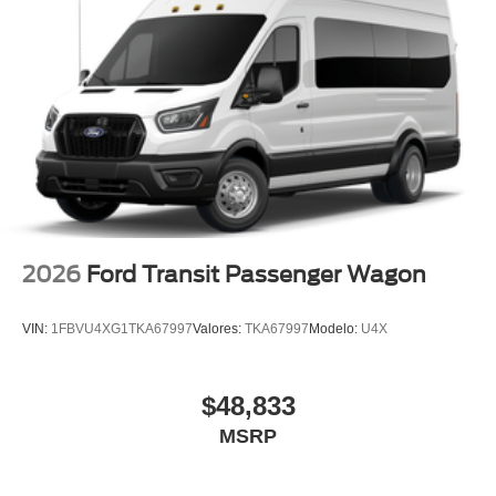
2026
Ford Transit Passenger Wagon
VIN:
1FBVU4XG1TKA67997
Valores:
TKA67997
Modelo:
U4X
$48,833
MSRP