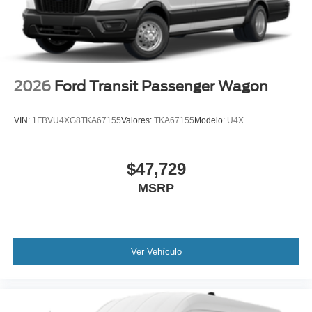
2026
Ford Transit Passenger Wagon
VIN:
1FBVU4XG8TKA67155
Valores:
TKA67155
Modelo:
U4X
$47,729
MSRP
Ver Vehículo