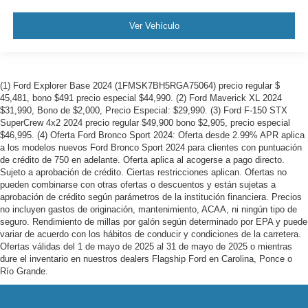
Ver Vehículo
(1) Ford Explorer Base 2024 (1FMSK7BH5RGA75064) precio regular $
45,481, bono $491 precio especial $44,990. (2) Ford Maverick XL 2024
$31,990, Bono de $2,000, Precio Especial: $29,990. (3) Ford F-150 STX
SuperCrew 4x2 2024 precio regular $49,900 bono $2,905, precio especial
$46,995. (4) Oferta Ford Bronco Sport 2024: Oferta desde 2.99% APR aplica
a los modelos nuevos Ford Bronco Sport 2024 para clientes con puntuación
de crédito de 750 en adelante. Oferta aplica al acogerse a pago directo.
Sujeto a aprobación de crédito. Ciertas restricciones aplican. Ofertas no
pueden combinarse con otras ofertas o descuentos y están sujetas a
aprobación de crédito según parámetros de la institución financiera. Precios
no incluyen gastos de originación, mantenimiento, ACAA, ni ningún tipo de
seguro. Rendimiento de millas por galón según determinado por EPA y puede
variar de acuerdo con los hábitos de conducir y condiciones de la carretera.
Ofertas válidas del 1 de mayo de 2025 al 31 de mayo de 2025 o mientras
dure el inventario en nuestros dealers Flagship Ford en Carolina, Ponce o
Río Grande.