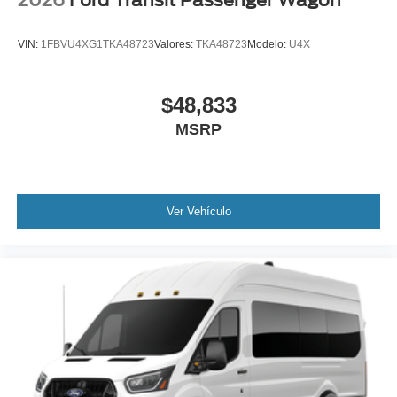
2026
Ford Transit Passenger Wagon
VIN:
1FBVU4XG1TKA48723
Valores:
TKA48723
Modelo:
U4X
$48,833
MSRP
Ver Vehículo