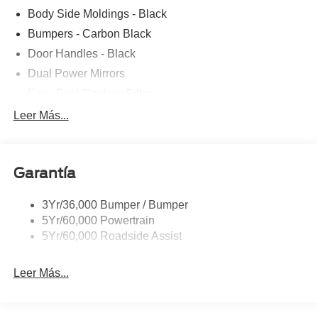
Body Side Moldings - Black
Bumpers - Carbon Black
Door Handles - Black
Dual Power Mirrors
Easy Fuel Capless Filler
Glass - Solar-Tinted
Leer Más...
Headlamp Courtesy Delay
Headlamps - Autolamp (On/Off)
Garantía
Wipers - Rain-Sensing
3Yr/36,000 Bumper / Bumper
5Yr/60,000 Powertrain
5Yr/60,000 Roadside Assist
Leer Más...