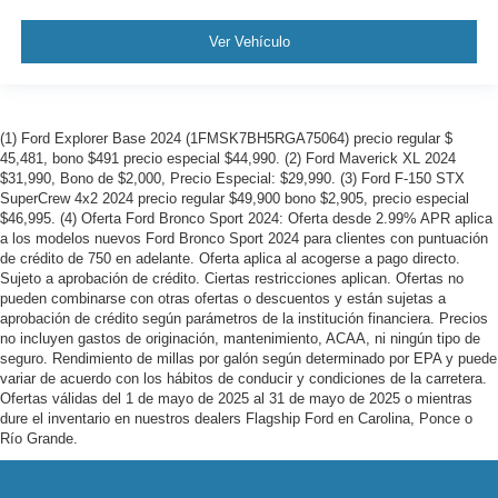
Ver Vehículo
(1) Ford Explorer Base 2024 (1FMSK7BH5RGA75064) precio regular $
45,481, bono $491 precio especial $44,990. (2) Ford Maverick XL 2024
$31,990, Bono de $2,000, Precio Especial: $29,990. (3) Ford F-150 STX
SuperCrew 4x2 2024 precio regular $49,900 bono $2,905, precio especial
$46,995. (4) Oferta Ford Bronco Sport 2024: Oferta desde 2.99% APR aplica
a los modelos nuevos Ford Bronco Sport 2024 para clientes con puntuación
de crédito de 750 en adelante. Oferta aplica al acogerse a pago directo.
Sujeto a aprobación de crédito. Ciertas restricciones aplican. Ofertas no
pueden combinarse con otras ofertas o descuentos y están sujetas a
aprobación de crédito según parámetros de la institución financiera. Precios
no incluyen gastos de originación, mantenimiento, ACAA, ni ningún tipo de
seguro. Rendimiento de millas por galón según determinado por EPA y puede
variar de acuerdo con los hábitos de conducir y condiciones de la carretera.
Ofertas válidas del 1 de mayo de 2025 al 31 de mayo de 2025 o mientras
dure el inventario en nuestros dealers Flagship Ford en Carolina, Ponce o
Río Grande.