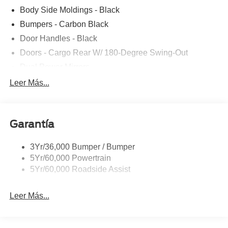
Body Side Moldings - Black
Bumpers - Carbon Black
Door Handles - Black
Doors - Cargo Rear W/ 180-Degree Swing-Out
Dual Power Mirrors
Easy Fuel Capless Filler
Leer Más...
Glass - Solar-Tinted
Headlamp Courtesy Delay
Garantía
Headlamps - Auto On/Off
Single Sliding Side Door
3Yr/36,000 Bumper / Bumper
Tire Inflator/Sealant Kit
5Yr/60,000 Powertrain
Wipers - Rain-Sensing
5Yr/60,000 Roadside Assist
Leer Más...