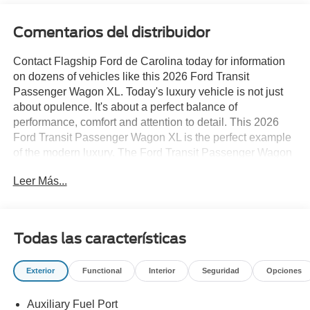
Comentarios del distribuidor
Contact Flagship Ford de Carolina today for information
on dozens of vehicles like this 2026 Ford Transit
Passenger Wagon XL. Today's luxury vehicle is not just
about opulence. It's about a perfect balance of
performance, comfort and attention to detail. This 2026
Ford Transit Passenger Wagon XL is the perfect example
of the modern luxury. The Ford Transit Passenger Wagon
XL will provide you with everything you have always
Leer Más...
wanted in a car -- Quality, Reliability, and Character. The
look is unmistakably Ford, the smooth contours and
cutting-edge technology of this Ford Transit Passenger
Wagon XL will definitely turn heads. This is about the time
Todas las características
when you're saying it is too good to be true, and let us be
the one's to tell you, it is absolutely true.
Exterior
Functional
Interior
Seguridad
Opciones
Auxiliary Fuel Port