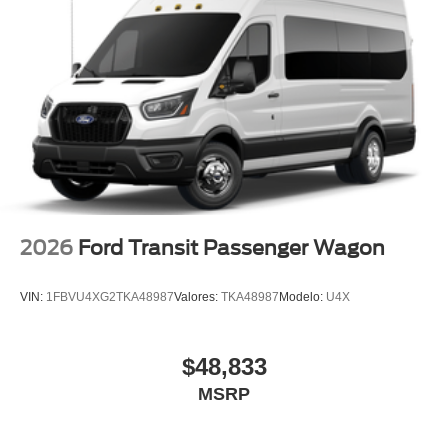
2026
Ford Transit Passenger Wagon
VIN:
1FBVU4XG2TKA48987
Valores:
TKA48987
Modelo:
U4X
$48,833
MSRP