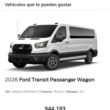
Vehículos que te pueden gustar
2026
Ford Transit Passenger Wagon
VIN:
1FBAX2Y89TKA67179
Valores:
TKA67179
Modelo:
X2Y
$44,183