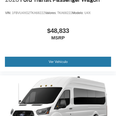
2026
Ford Transit Passenger Wagon
VIN:
1FBVU4XG2TKA68222
Valores:
TKA68222
Modelo:
U4X
$48,833
MSRP
Ver Vehículo