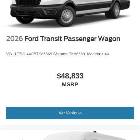
2026
Ford Transit Passenger Wagon
VIN:
1FBVU4XG5TKA66691
Valores:
TKA66691
Modelo:
U4X
$48,833
MSRP
Ver Vehículo