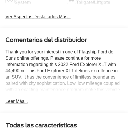
System
Tailgate/Liftgate
Ver Aspectos Destacados Más...
Comentarios del distribuidor
Thank you for your interest in one of Flagship Ford del
Sur's online offerings. Please continue for more
information regarding this 2022 Ford Explorer XLT with
44,490mi. This Ford Explorer XLT defines excellence in
an SUV. It has the convenience of limitless boundaries
paired with city sophistication. Low, low mileage coupled
with an exacting maintenance program make this vehicle
a rare find. The Ford Explorer XLT will provide you with
Leer Más...
everything you have always wanted in a car -- Quality,
Reliability, and Character. This is the one. Just what
you've been looking for.
Todas las características