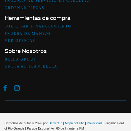
PROGRAMAR SERVICIO EN CAROLINA
ORDENAR PIEZAS
Herramientas de compra
SOLICITAR FINANCIAMIENTO
PRUEBA DE MANEJO
VER OFERTAS
Sobre Nosotros
BELLA GROUP
UNETA AL TEAM BELLA
Derechos de autor © 2026
por
DealerOn
|
Mapa del sitio
|
Privacidad
| Flagship Ford
of Rio Grande
|
Parque Escorial, Av. 65 de Infantería KM