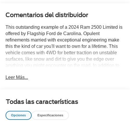
Comentarios del distribuidor
This outstanding example of a 2024 Ram 2500 Limited is
offered by Flagship Ford de Carolina. Opulent
refinements married with exceptional engineering make
this the kind of car you'll want to own for a lifetime. This
vehicle comes with 4WD for better traction on unstable
surfaces, like snow and dirt to give you the edge over
anything you might encounter on the road. In addition to
being well-cared for, this Ram 2500 has very low mileage
Leer Más...
making it a rare find. You've found the one you've been
looking for. Your dream car.
Todas las características
Opciones
Especificaciones