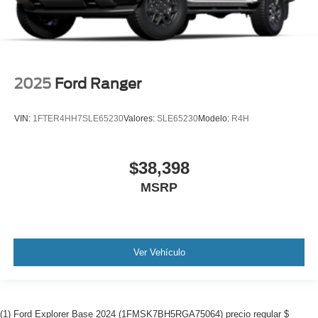
2025
Ford Ranger
VIN:
1FTER4HH7SLE65230
Valores:
SLE65230
Modelo:
R4H
$38,398
MSRP
Ver Vehículo
(1) Ford Explorer Base 2024 (1FMSK7BH5RGA75064) precio regular $