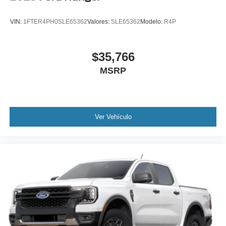
VIN:
1FTER4PH0SLE65362
Valores:
SLE65362
Modelo:
R4P
$35,766
MSRP
Ver Vehículo