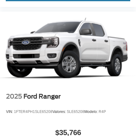
2025
Ford Ranger
VIN:
1FTER4PH1SLE65208
Valores:
SLE65208
Modelo:
R4P
$35,766