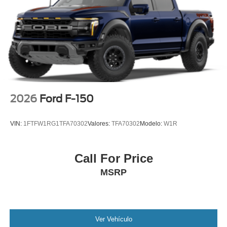
2026
Ford F-150
VIN:
1FTFW1RG1TFA70302
Valores:
TFA70302
Modelo:
W1R
Call For Price
MSRP
Ver Vehículo