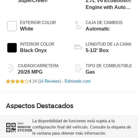
SuperCrew®
2.7L V6 EcoBoost®
Engine with Auto
Start-Stop
Technology
EXTERIOR COLOR
CAJA DE CAMBIOS
White
Automatic
INTERIOR COLOR
LONGITUD DE LA CAMA
Black Onyx
5-1/2' Box
CIUDAD/CARRETERA
TIPO DE COMBUSTIBLE
20/26 MPG
Gas
4.14 (
14 Reviews
) -
Edmunds.com
Aspectos Destacados
La disponibilidad de funciones está sujeta a la
VIEW
configuración final del vehículo. Consulte la etiqueta de
WINDOW
STICKER
la ventana para obtener más información.