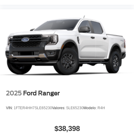
2025
Ford Ranger
VIN:
1FTER4HH7SLE65230
Valores:
SLE65230
Modelo:
R4H
$38,398