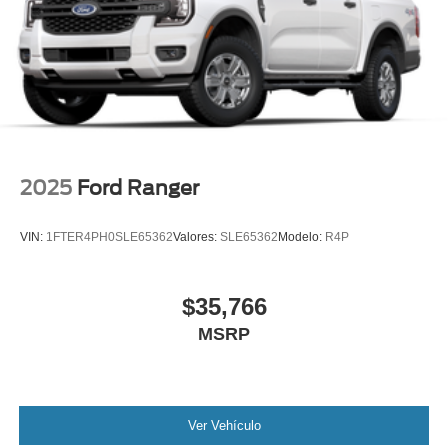
2025
Ford Ranger
VIN:
1FTER4PH0SLE65362
Valores:
SLE65362
Modelo:
R4P
$35,766
MSRP
Ver Vehículo