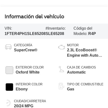
Información del vehículo
VIN:
#Inventario:
Código del
1FTER4PH1SLE65208
SLE65208
Modelo:
R4P
CATEGORÍA
MOTOR
SuperCrew®
2.3L EcoBoost®
Engine with Auto
Start-Stop
Technology
EXTERIOR COLOR
CAJA DE CAMBIOS
Oxford White
Automatic
INTERIOR COLOR
TIPO DE COMBUSTIBLE
Ebony
Gas
CIUDAD/CARRETERA
20/24 MPG