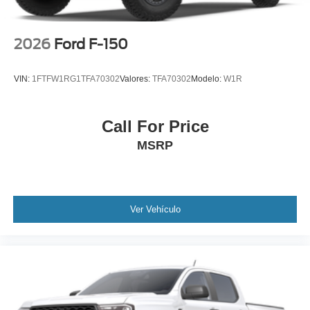
2026
Ford F-150
VIN:
1FTFW1RG1TFA70302
Valores:
TFA70302
Modelo:
W1R
Call For Price
MSRP
Ver Vehículo