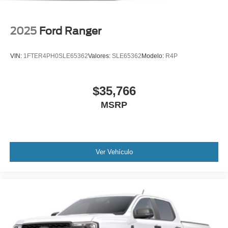
2025
Ford Ranger
VIN:
1FTER4PH0SLE65362
Valores:
SLE65362
Modelo:
R4P
$35,766
MSRP
Ver Vehículo