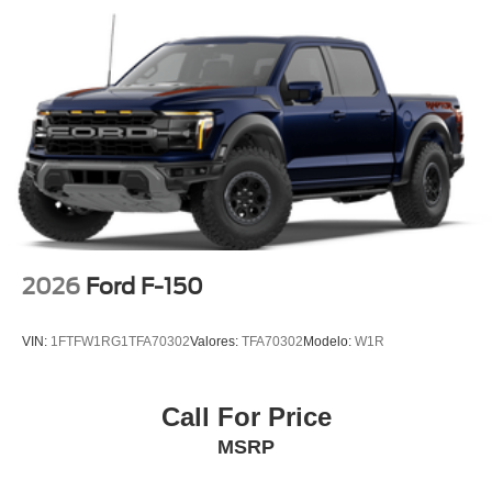
2026
Ford F-150
VIN:
1FTFW1RG1TFA70302
Valores:
TFA70302
Modelo:
W1R
Call For Price
MSRP