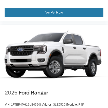
Ver Vehículo
2025
Ford Ranger
VIN:
1FTER4PH1SLE65208
Valores:
SLE65208
Modelo:
R4P