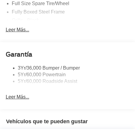
Full Size Spare Tire/Wheel
Fully Boxed Steel Frame
Grille - Black
Headlamps - Auto On/Off
Leer Más...
Pickup Box Tie Down Hooks
Remote Tailgate Lock
Garantía
Wheel Lip Moldings
Wipers- Intermittent
3Yr/36,000 Bumper / Bumper
5Yr/60,000 Powertrain
5Yr/60,000 Roadside Assist
Leer Más...
Vehículos que te pueden gustar