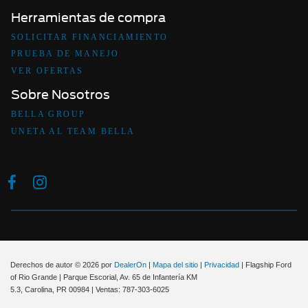
Herramientas de compra
SOLICITAR FINANCIAMIENTO
PRUEBA DE MANEJO
VER OFERTAS
Sobre Nosotros
BELLA GROUP
UNETA AL TEAM BELLA
Derechos de autor © 2026
por
DealerOn
|
Mapa del sitio
|
Privacidad
| Flagship Ford
of Rio Grande
|
Parque Escorial, Av. 65 de Infantería KM
5.3,
Carolina,
PR
00984
| Ventas:
787-303-6025