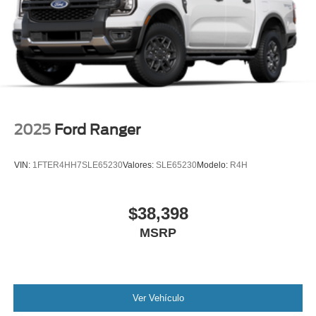
2025
Ford Ranger
VIN:
1FTER4HH7SLE65230
Valores:
SLE65230
Modelo:
R4H
$38,398
MSRP
Ver Vehículo