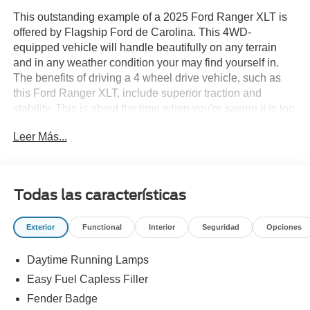
This outstanding example of a 2025 Ford Ranger XLT is
offered by Flagship Ford de Carolina. This 4WD-
equipped vehicle will handle beautifully on any terrain
and in any weather condition your may find yourself in.
The benefits of driving a 4 wheel drive vehicle, such as
this Ford Ranger XLT, include superior traction and
stability. This is about the time when you're saying it is too
good to be true, and let us be the one's to tell you, it is
Leer Más...
absolutely true. This is the one. Just what you've been
looking for. Just what you've been looking for. With quality
in mind, this vehicle is the perfect addition to take home.
Todas las características
Exterior
Functional
Interior
Seguridad
Opciones
Daytime Running Lamps
Easy Fuel Capless Filler
Fender Badge