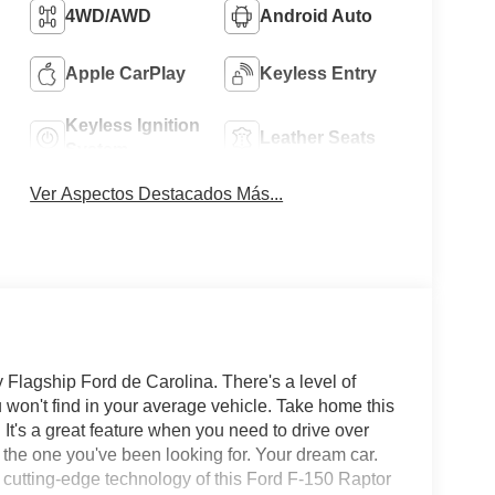
4WD/AWD
Android Auto
Apple CarPlay
Keyless Entry
Keyless Ignition
Leather Seats
System
Ver Aspectos Destacados Más...
y Flagship Ford de Carolina. There's a level of
u won't find in your average vehicle. Take home this
It's a great feature when you need to drive over
d the one you've been looking for. Your dream car.
 cutting-edge technology of this Ford F-150 Raptor