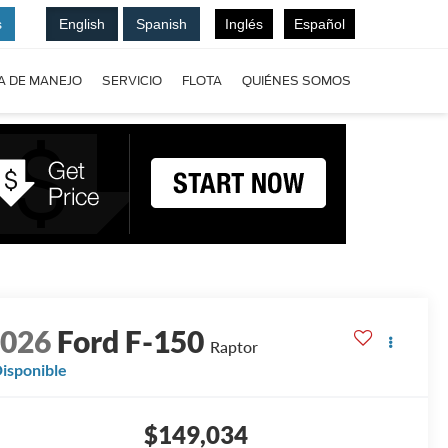
s
English
Spanish
Inglés
Español
A DE MANEJO
SERVICIO
FLOTA
QUIÉNES SOMOS
2026
Ford F-150
Raptor
isponible
$149,034