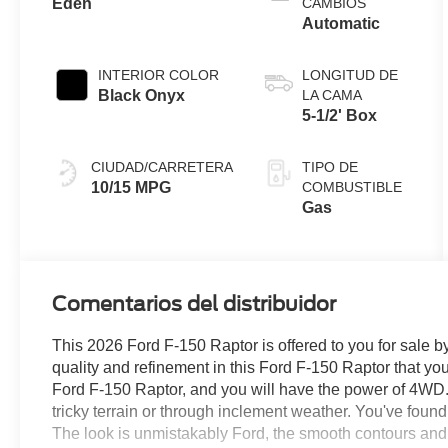
Eden
CAMBIOS
Automatic
INTERIOR COLOR
LONGITUD DE
Black Onyx
LA CAMA
5-1/2' Box
CIUDAD/CARRETERA
TIPO DE
10/15 MPG
COMBUSTIBLE
Gas
Comentarios del distribuidor
This 2026 Ford F-150 Raptor is offered to you for sale b
quality and refinement in this Ford F-150 Raptor that yo
Ford F-150 Raptor, and you will have the power of 4WD. 
tricky terrain or through inclement weather. You've foun
The look is unmistakably Ford, the smooth contours and