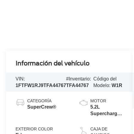
Información del vehículo
VIN:
#Inventario:
Código del
1FTFW1RJ9TFA44767
TFA44767
Modelo:
W1R
CATEGORÍA
MOTOR
SuperCrew®
5.2L
Supercharged
V8 Engine
EXTERIOR COLOR
CAJA DE