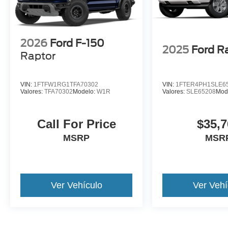
2026
Ford F-150
2025
Ford R
Raptor
VIN:
1FTFW1RG1TFA70302
VIN:
1FTER4PH1SLE6
Valores:
TFA70302
Modelo:
W1R
Valores:
SLE65208
Mod
Call For Price
$35,7
MSRP
MSR
Ver Vehículo
Ver Vehí