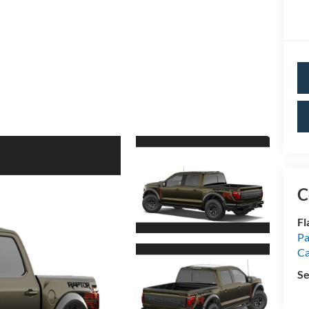
C
Fl
Pa
Ca
Se