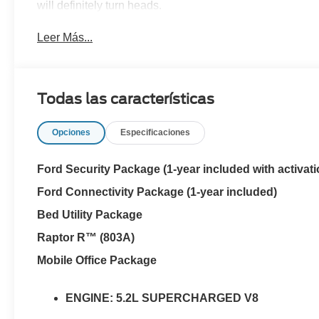
will definitely turn heads.
Leer Más...
Todas las características
Opciones
Especificaciones
Ford Security Package (1-year included with activati
Ford Connectivity Package (1-year included)
Bed Utility Package
Raptor R™ (803A)
Mobile Office Package
ENGINE: 5.2L SUPERCHARGED V8