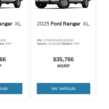
anger
XL
2025
Ford Ranger
XL
5208
VIN:
1FTER4PH0SLE65362
elo:
R4P
Valores:
SLE65362
Modelo:
R4P
66
$35,766
P
MSRP
culo
Ver Vehículo