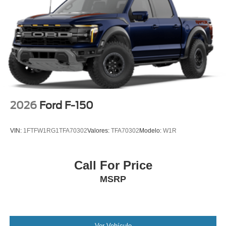
2026
Ford F-150
VIN:
1FTFW1RG1TFA70302
Valores:
TFA70302
Modelo:
W1R
Call For Price
MSRP
Ver Vehículo