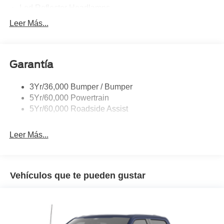
Led Reflector Headlamps
Pickup Box Tie Down Hooks
Leer Más...
Privacy Glass
Remote Tailgate Lock
Garantía
Wheel Lip Moldings
Wipers- Intermittent
3Yr/36,000 Bumper / Bumper
5Yr/60,000 Powertrain
5Yr/60,000 Roadside Assist
Leer Más...
Vehículos que te pueden gustar