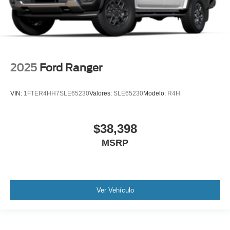
2025
Ford Ranger
VIN:
1FTER4HH7SLE65230
Valores:
SLE65230
Modelo:
R4H
$38,398
MSRP
Ver Vehículo