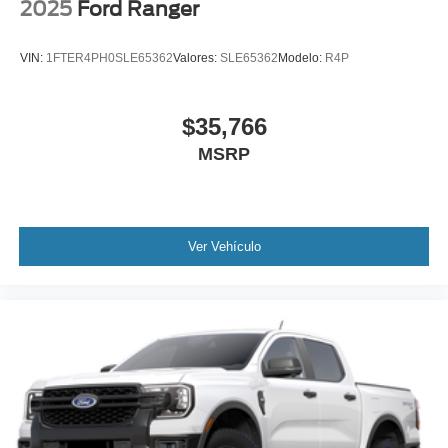
2025
Ford Ranger
VIN:
1FTER4PH0SLE65362
Valores:
SLE65362
Modelo:
R4P
$35,766
MSRP
Ver Vehículo