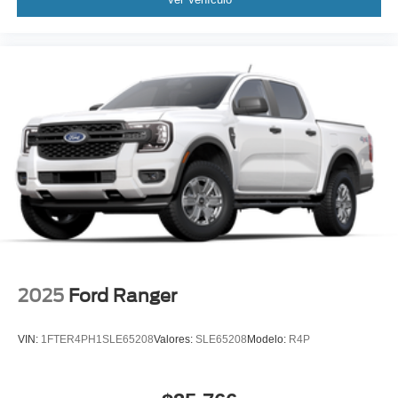
2025
Ford Ranger
VIN:
1FTER4PH1SLE65208
Valores:
SLE65208
Modelo:
R4P