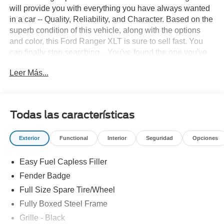
will provide you with everything you have always wanted
in a car -- Quality, Reliability, and Character. Based on the
superb condition of this vehicle, along with the options
and color, this Ford Ranger XLT is sure to sell fast. You
can finally stop searching... You've found the one you've
been looking for. This is the one. Just what you've been
Leer Más...
looking for.
Todas las características
Exterior
Functional
Interior
Seguridad
Opciones
Easy Fuel Capless Filler
Fender Badge
Full Size Spare Tire/Wheel
Fully Boxed Steel Frame
Grille - Black